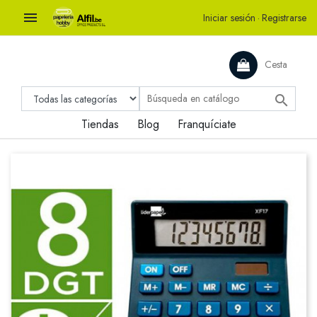

Iniciar sesión
·
Registrarse
Cesta

Tiendas
Blog
Franquíciate