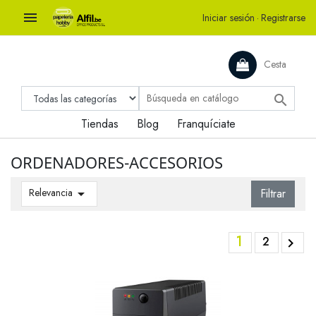

Iniciar sesión
·
Registrarse
Cesta

Tiendas
Blog
Franquíciate
ORDENADORES-ACCESORIOS
Relevancia

Filtrar
1
2
