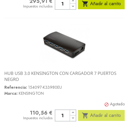
295,91 €
Precio

Añadir al carrito
Impuestos incluidos
HUB USB 3.0 KENSINGTON CON CARGADOR 7 PUERTOS
NEGRO
Referencia:
154097-K33980EU
Marca:
KENSINGTON
Agotado

110,56 €
Precio

Añadir al carrito
Impuestos incluidos