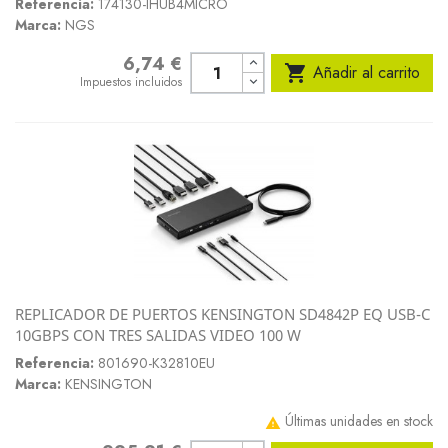
Referencia:
174130-IHUB4MICRO
Marca:
NGS
6,74 €
Precio

Añadir al carrito
Impuestos incluidos
REPLICADOR DE PUERTOS KENSINGTON SD4842P EQ USB-C
10GBPS CON TRES SALIDAS VIDEO 100 W
Referencia:
801690-K32810EU
Marca:
KENSINGTON
Últimas unidades en stock
