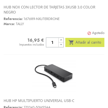
HUB NOX CON LECTOR DE TARJETAS 3XUSB 3.0 COLOR
NEGRO
Referencia:
167689-NXLITERDRONE
Marca:
TALLY
Agotado

16,95 €
Precio

Añadir al carrito
Impuestos incluidos
HUB HP MULTIPUERTO UNIVERSAL USB-C
Referencia:
170343-50H55AA