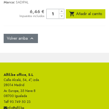
Marca:
SADIPAL
6,46 €
Precio

Añadir al carrito
Impuestos incluidos
Volver arriba

Alfil.be office, S.L
Calle Alcalá, 54, 4°, izda.
28014 Madrid
Av. Europa, 35 Nave 8
08700 Igualada
Telf 93 749 50 23
info@alfil.be