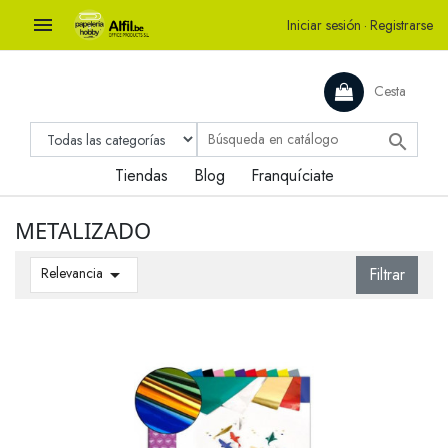

Iniciar sesión
·
Registrarse
Cesta

Tiendas
Blog
Franquíciate
METALIZADO
Relevancia

Filtrar