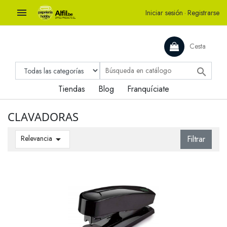

Iniciar sesión
·
Registrarse
Cesta

Tiendas
Blog
Franquíciate
CLAVADORAS
Relevancia

Filtrar