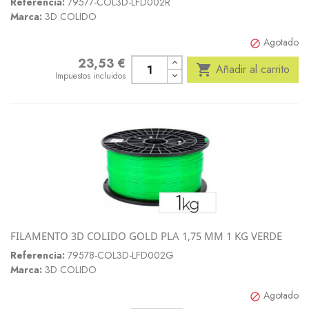
Referencia:
79577-COL3D-LFD002R
Marca:
3D COLIDO
Agotado

23,53 €
Precio

Añadir al carrito
Impuestos incluidos
FILAMENTO 3D COLIDO GOLD PLA 1,75 MM 1 KG VERDE
Referencia:
79578-COL3D-LFD002G
Marca:
3D COLIDO
Agotado
