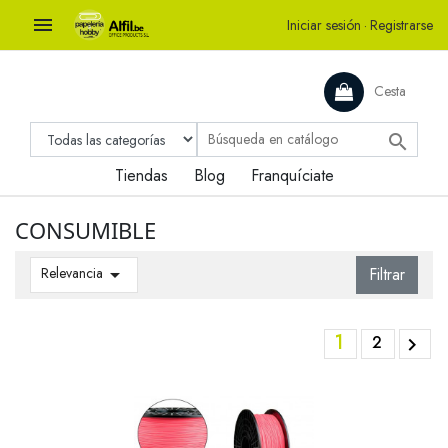

Iniciar sesión
·
Registrarse
Cesta

Tiendas
Blog
Franquíciate
CONSUMIBLE
Relevancia

Filtrar
1
2
