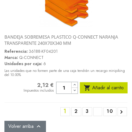
BANDEJA SOBREMESA PLASTICO Q-CONNECT NARANJA
TRANSPARENTE 240X70X340 MM
Referencia:
36188-KF04201
Marca:
Q-CONNECT
Unidades por caja:
6
Las unidades que no formen parte de una caja tendrán un recargo minipiking
del 10.00%
2,12 €
Precio

Añadir al carrito
Impuestos incluidos
1
2
3
10

Volver arriba
