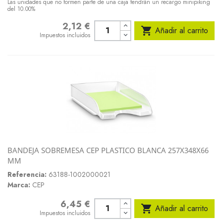
Las unidades que no formen parte de una caja tendrán un recargo minipiking
del 10.00%
2,12 €
Precio

Añadir al carrito
Impuestos incluidos
BANDEJA SOBREMESA CEP PLASTICO BLANCA 257X348X66
MM
Referencia:
63188-1002000021
Marca:
CEP
6,45 €
Precio

Añadir al carrito
Impuestos incluidos