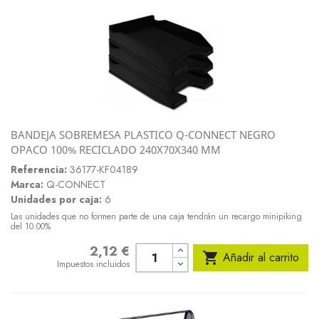
BANDEJA SOBREMESA PLASTICO Q-CONNECT NEGRO
OPACO 100% RECICLADO 240X70X340 MM
Referencia:
36177-KF04189
Marca:
Q-CONNECT
Unidades por caja:
6
Las unidades que no formen parte de una caja tendrán un recargo minipiking
del 10.00%
2,12 €
Precio

Añadir al carrito
Impuestos incluidos