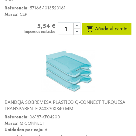
Referencia:
57166-1013520161
Marca:
CEP
5,54 €
Precio

Añadir al carrito
Impuestos incluidos
BANDEJA SOBREMESA PLASTICO Q-CONNECT TURQUESA
TRANSPARENTE 240X70X340 MM
Referencia:
36187-KF04200
Marca:
Q-CONNECT
Unidades por caja:
6