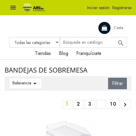

Iniciar sesión
·
Registrarse
Cesta

Tiendas
Blog
Franquíciate
BANDEJAS DE SOBREMESA
Relevancia

Filtrar
1
2
3
10
