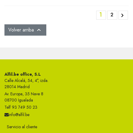
1
2

Volver arriba

Alfil.be office, S.L
Calle Alcalá, 54, 4°, izda.
28014 Madrid
Av. Europa, 35 Nave 8
08700 Igualada
Telf 93 749 50 23
info@alfil.be
Servicio al cliente