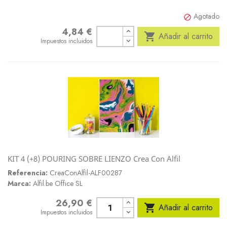
Agotado

4,84 €
Precio

Añadir al carrito
Impuestos incluidos
KIT 4 (+8) POURING SOBRE LIENZO Crea Con Alfil
Referencia:
CreaConAlfil-ALF00287
Marca:
Alfil.be Office SL
26,90 €
Precio

Añadir al carrito
Impuestos incluidos