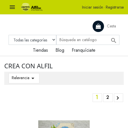

Iniciar sesión
·
Registrarse
Cesta

Tiendas
Blog
Franquíciate
CREA CON ALFIL
Relevancia

1
2
