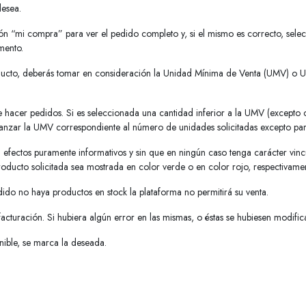
desea.
ción “mi compra” para ver el pedido completo y, si el mismo es correcto, selec
mento.
ducto, deberás tomar en consideración la Unidad Mínima de Venta (UMV) o Un
hacer pedidos. Si es seleccionada una cantidad inferior a la UMV (excepto cu
canzar la UMV correspondiente al número de unidades solicitadas excepto par
efectos puramente informativos y sin que en ningún caso tenga carácter vincul
roducto solicitada sea mostrada en color verde o en color rojo, respectivamen
ido no haya productos en stock la plataforma no permitirá su venta.
facturación. Si hubiera algún error en las mismas, o éstas se hubiesen modifi
nible, se marca la deseada.