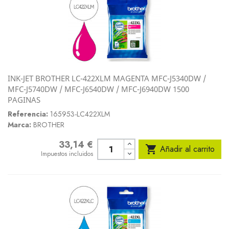
INK-JET BROTHER LC-422XLM MAGENTA MFC-J5340DW /
MFC-J5740DW / MFC-J6540DW / MFC-J6940DW 1500
PAGINAS
Referencia:
165953-LC422XLM
Marca:
BROTHER
33,14 €
Precio

Añadir al carrito
Impuestos incluidos