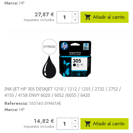
Marca:
HP
27,87 €
Precio

Añadir al carrito
Impuestos incluidos
INK-JET HP 305 DESKJET 1210 / 1212 / 1255 / 2732 / 2752 /
4155 / 4158 ENVY 6020 / 6052 /6055 / 6420
Referencia:
160140-3YM61AE
Marca:
HP
14,82 €
Precio

Añadir al carrito
Impuestos incluidos