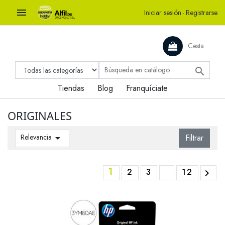

Iniciar sesión
·
Registrarse
Cesta

Tiendas
Blog
Franquíciate
ORIGINALES
Relevancia

Filtrar
1
2
3
12
