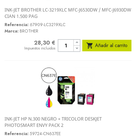
INK-JET BROTHER LC-3219XLC MFC-J6530DW / MFC-J6930DW
CIAN 1.500 PAG
Referencia:
67909-LC3219XLC
Marca:
BROTHER
28,30 €
Precio

Añadir al carrito
Impuestos incluidos
INK-JET HP N.300 NEGRO + TRICOLOR DESKJET
PHOTOSMART ENVY PACK 2
Referencia:
59724-CN637EE