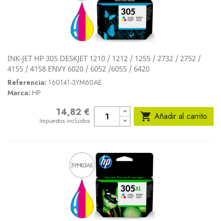
INK-JET HP 305 DESKJET 1210 / 1212 / 1255 / 2732 / 2752 /
4155 / 4158 ENVY 6020 / 6052 /6055 / 6420
Referencia:
160141-3YM60AE
Marca:
HP
14,82 €
Precio

Añadir al carrito
Impuestos incluidos