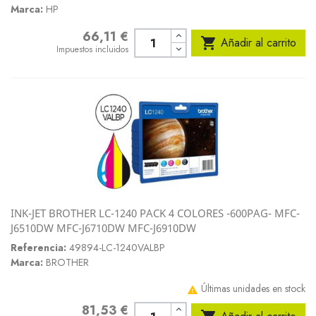
Marca:
HP
66,11 €
Precio

Añadir al carrito
Impuestos incluidos
INK-JET BROTHER LC-1240 PACK 4 COLORES -600PAG- MFC-
J6510DW MFC-J6710DW MFC-J6910DW
Referencia:
49894-LC-1240VALBP
Marca:
BROTHER
Últimas unidades en stock

81,53 €
Precio