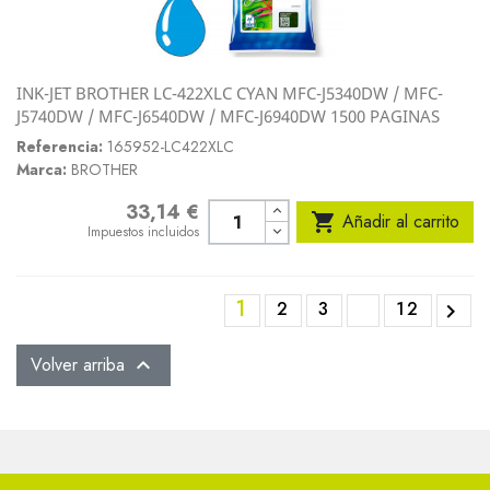
INK-JET BROTHER LC-422XLC CYAN MFC-J5340DW / MFC-
J5740DW / MFC-J6540DW / MFC-J6940DW 1500 PAGINAS
Referencia:
165952-LC422XLC
Marca:
BROTHER
33,14 €
Precio

Añadir al carrito
Impuestos incluidos
1
2
3
12

Volver arriba
