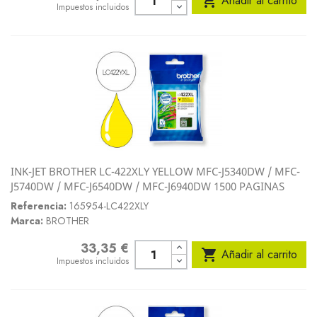

Añadir al carrito
Impuestos incluidos
INK-JET BROTHER LC-422XLY YELLOW MFC-J5340DW / MFC-
J5740DW / MFC-J6540DW / MFC-J6940DW 1500 PAGINAS
Referencia:
165954-LC422XLY
Marca:
BROTHER
33,35 €
Precio

Añadir al carrito
Impuestos incluidos