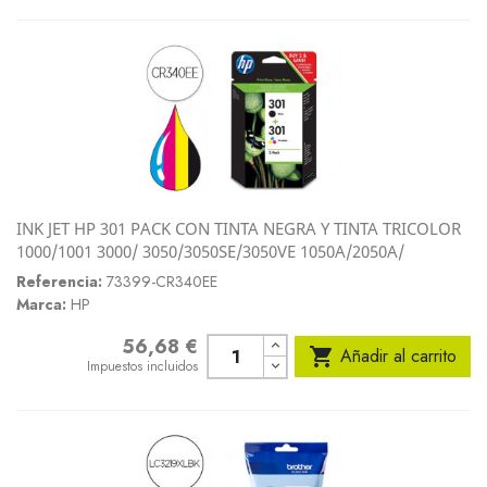
INK JET HP 301 PACK CON TINTA NEGRA Y TINTA TRICOLOR
1000/1001 3000/ 3050/3050SE/3050VE 1050A/2050A/
Referencia:
73399-CR340EE
Marca:
HP
56,68 €
Precio

Añadir al carrito
Impuestos incluidos