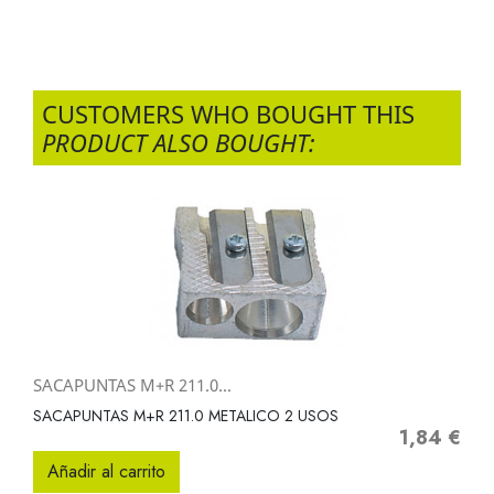
CUSTOMERS WHO BOUGHT THIS
PRODUCT ALSO BOUGHT:
SACAPUNTAS M+R 211.0...
SACAPUNTAS M+R 211.0 METALICO 2 USOS
1,84 €
Precio
Añadir al carrito