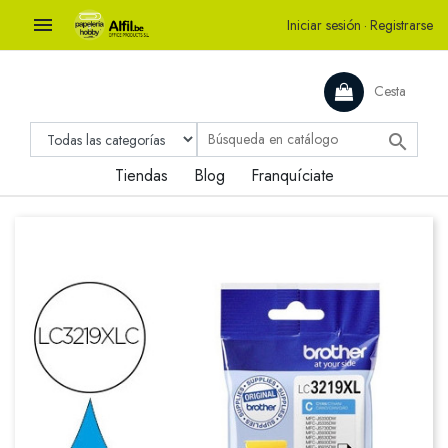

Iniciar sesión
·
Registrarse
Cesta

Tiendas
Blog
Franquíciate