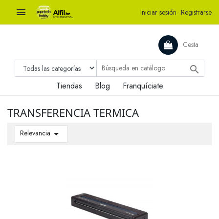

Iniciar sesión
·
Registrarse
Cesta

Tiendas
Blog
Franquíciate
TRANSFERENCIA TERMICA
Relevancia
