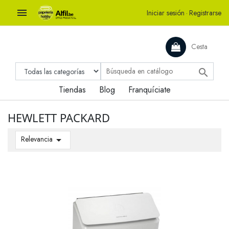

Iniciar sesión
·
Registrarse
Cesta

Tiendas
Blog
Franquíciate
HEWLETT PACKARD
Relevancia
