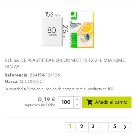
BOLSA DE PLASTIFICAR Q-CONNECT 153 X 216 MM 80MC
DIN A5
Referencia:
63419-KF04106
Marca:
Q-CONNECT
La cantidad mínima en el pedido de compra para el producto es 100.
0,19 €
Precio

Añadir al carrito
Impuestos incluidos
1
2
3
5
