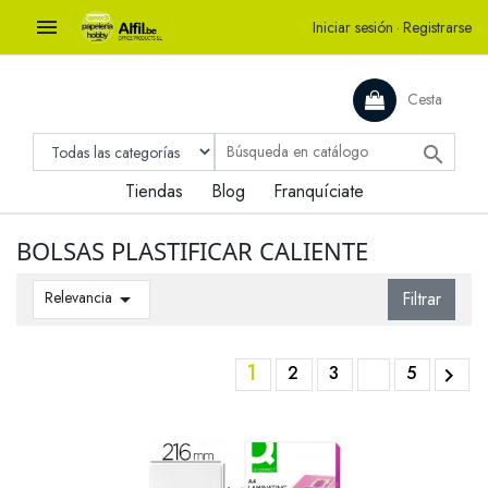

Iniciar sesión
·
Registrarse
Cesta

Tiendas
Blog
Franquíciate
BOLSAS PLASTIFICAR CALIENTE
Relevancia

Filtrar
1
2
3
5
