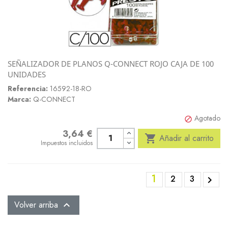
SEÑALIZADOR DE PLANOS Q-CONNECT ROJO CAJA DE 100
UNIDADES
Referencia:
16592-18-RO
Marca:
Q-CONNECT
Agotado

3,64 €
Precio

Añadir al carrito
Impuestos incluidos
1
2
3

Volver arriba
