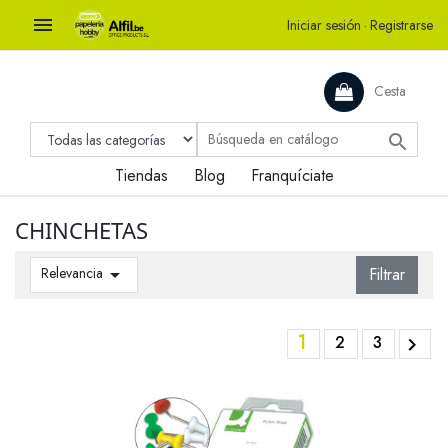

Iniciar sesión
·
Registrarse
Cesta

Tiendas
Blog
Franquíciate
CHINCHETAS
Relevancia

Filtrar
1
2
3
