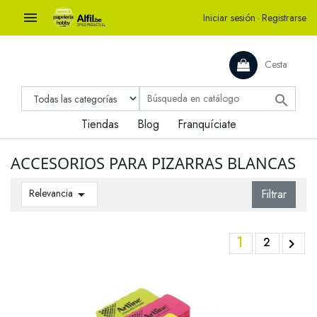

Iniciar sesión
·
Registrarse
Cesta

Tiendas
Blog
Franquíciate
ACCESORIOS PARA PIZARRAS BLANCAS
Relevancia

Filtrar
1
2
