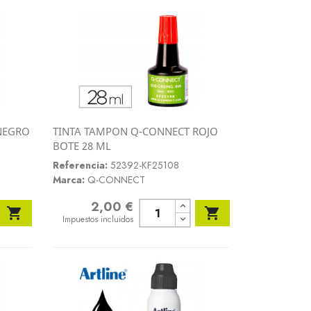
NEGRO
TINTA TAMPON Q-CONNECT ROJO
Vista rápida
BOTE 28 ML

Referencia:
52392-KF25108
Marca:
Q-CONNECT
2,00 €
Precio


Impuestos incluidos