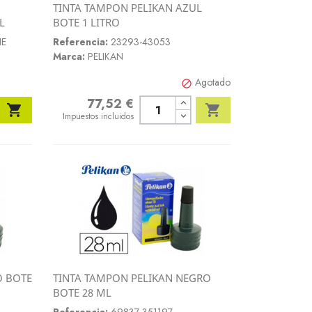
TINTA TAMPON PELIKAN AZUL
Vista rápida
L
BOTE 1 LITRO

NE
Referencia:
23293-43053
Marca:
PELIKAN
Agotado

77,52 €
Precio


Impuestos incluidos
O BOTE
TINTA TAMPON PELIKAN NEGRO
Vista rápida
BOTE 28 ML
