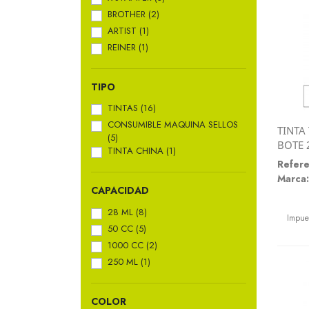
BROTHER
(2)
ARTIST
(1)
REINER
(1)
TIPO
TINTAS
(16)
CONSUMIBLE MAQUINA SELLOS
TINTA
(5)
BOTE 
TINTA CHINA
(1)
Refere
Marca:
CAPACIDAD
Preci
28 ML
(8)
Impue
50 CC
(5)
1000 CC
(2)
250 ML
(1)
COLOR