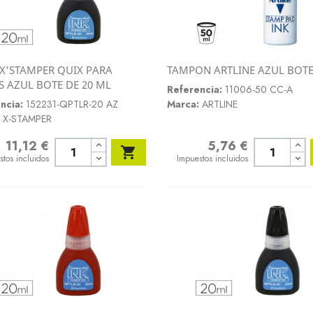
 X'STAMPER QUIX PARA
TAMPON ARTLINE AZUL BOTE
Vista rápida
Vista rápida
S AZUL BOTE DE 20 ML


Referencia:
11006-50 CC-A
ncia:
152231-QPTLR-20 AZ
Marca:
ARTLINE
X-STAMPER
11,12 €
5,76 €
o
Precio

stos incluidos
Impuestos incluidos