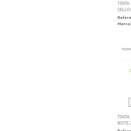
TINTA
SELLO
Refere
Marca:
Preci
Impue
TINTA
BOTE 