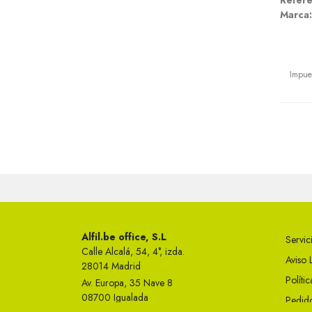
Refere
Marca:
Preci
Impue
Alfil.be office, S.L
Servici
Calle Alcalá, 54, 4°, izda.
Aviso 
28014 Madrid
Políti
Av. Europa, 35 Nave 8
08700 Igualada
Pedido