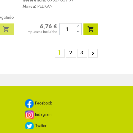
Referencia:
69837-351197
Marca:
PELIKAN
Agotado
6,76 €
Precio


Impuestos incluidos
1
2
3

Facebook
Instagram
Twitter