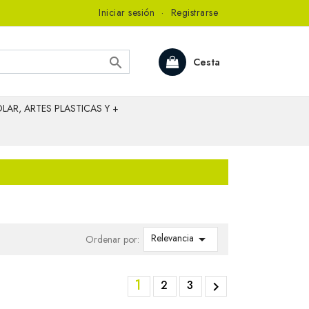
Iniciar sesión
·
Registrarse

Cesta
LAR, ARTES PLASTICAS Y +
Relevancia

Ordenar por:
1
2
3
