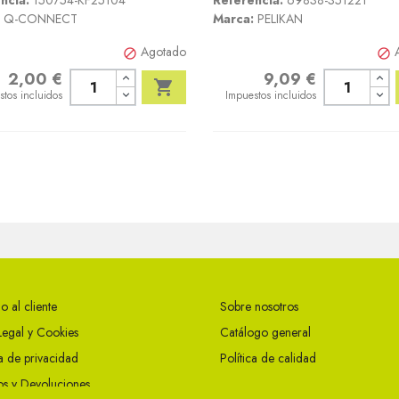
ncia:
150754-KF25104
Referencia:
69838-351221
Q-CONNECT
Marca:
PELIKAN
Agotado


2,00 €
9,09 €
o
Precio

stos incluidos
Impuestos incluidos
o al cliente
Sobre nosotros
Legal y Cookies
Catálogo general
ca de privacidad
Política de calidad
s y Devoluciones