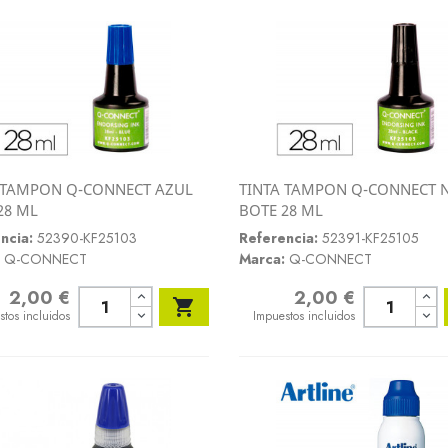
 TAMPON Q-CONNECT AZUL
TINTA TAMPON Q-CONNECT 
Vista rápida
Vista rápida
28 ML
BOTE 28 ML


ncia:
52390-KF25103
Referencia:
52391-KF25105
Q-CONNECT
Marca:
Q-CONNECT
2,00 €
2,00 €
o
Precio

stos incluidos
Impuestos incluidos