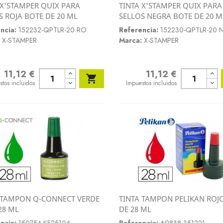
 X'STAMPER QUIX PARA
TINTA X'STAMPER QUIX PARA
Vista rápida
Vista rápida
S ROJA BOTE DE 20 ML
SELLOS NEGRA BOTE DE 20 M


ncia:
152232-QPTLR-20 RO
Referencia:
152230-QPTLR-20 
X-STAMPER
Marca:
X-STAMPER
11,12 €
11,12 €
o
Precio

stos incluidos
Impuestos incluidos
 TAMPON Q-CONNECT VERDE
TINTA TAMPON PELIKAN ROJ
Vista rápida
Vista rápida
28 ML
DE 28 ML

