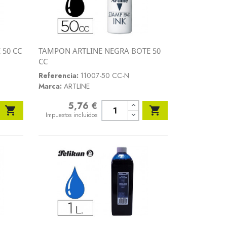
 50 CC
TAMPON ARTLINE NEGRA BOTE 50
Vista rápida
CC

Referencia:
11007-50 CC-N
Marca:
ARTLINE
5,76 €
Precio


Impuestos incluidos