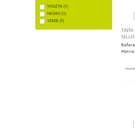
VIOLETA
(1)
NEGRO
(1)
VERDE
(1)
TINTA
SELLO
Refere
Marca:
Preci
Impue