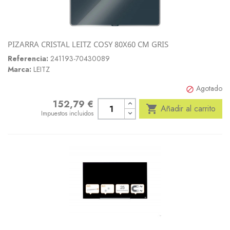
PIZARRA CRISTAL LEITZ COSY 80X60 CM GRIS
Referencia:
241193-70430089
Marca:
LEITZ
Agotado

152,79 €
Precio

Añadir al carrito
Impuestos incluidos