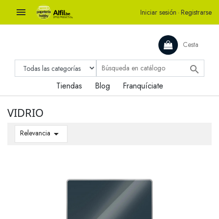

Iniciar sesión
·
Registrarse
Cesta

Tiendas
Blog
Franquíciate
VIDRIO
Relevancia
