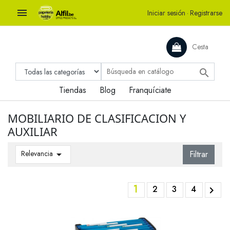

Iniciar sesión
·
Registrarse
Cesta

Tiendas
Blog
Franquíciate
MOBILIARIO DE CLASIFICACION Y
AUXILIAR
Relevancia

Filtrar
1
2
3
4
