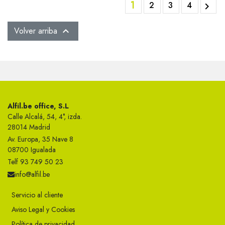
1
2
3
4

Volver arriba

Alfil.be office, S.L
Calle Alcalá, 54, 4°, izda.
28014 Madrid
Av. Europa, 35 Nave 8
08700 Igualada
Telf 93 749 50 23
info@alfil.be
Servicio al cliente
Aviso Legal y Cookies
Política de privacidad