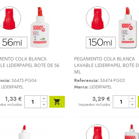
MENTO COLA BLANCA
PEGAMENTO COLA BLANCA
Vista rápida
Vista rápida
LE LIDERPAPEL BOTE DE 56
LAVABLE LIDERPAPEL BOTE D


ML
ncia:
36473-PG04
Referencia:
36474-PG02
LIDERPAPEL
Marca:
LIDERPAPEL
1,33 €
3,29 €
o
Precio

stos incluidos
Impuestos incluidos