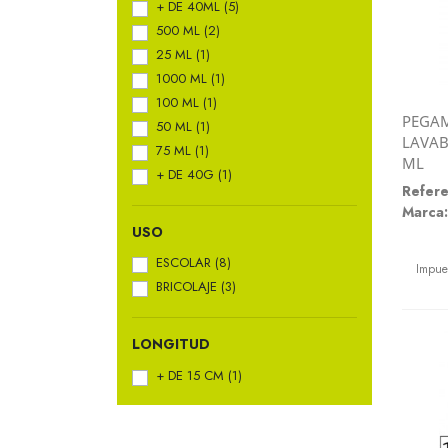
+ DE 40ML
(5)
500 ML
(2)
25 ML
(1)
1000 ML
(1)
100 ML
(1)
PEGA
50 ML
(1)
LAVAB
75 ML
(1)
ML
+ DE 40G
(1)
Refere
Marca:
USO
Preci
ESCOLAR
(8)
Impue
BRICOLAJE
(3)
LONGITUD
+ DE 15 CM
(1)