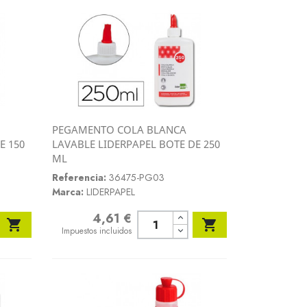
PEGAMENTO COLA BLANCA
Vista rápida
E 150
LAVABLE LIDERPAPEL BOTE DE 250

ML
Referencia:
36475-PG03
Marca:
LIDERPAPEL
4,61 €
Precio


Impuestos incluidos