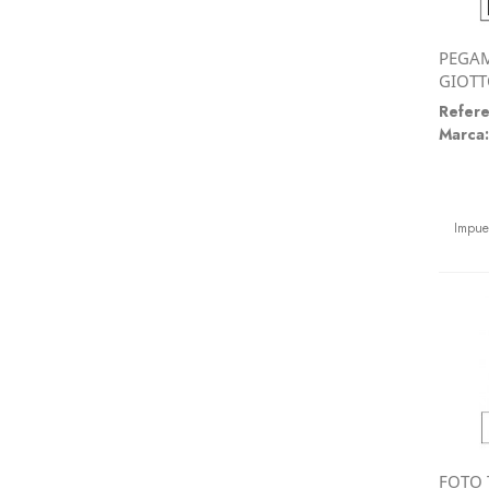
PEGA
GIOTT
Refere
Marca:
Preci
Impue
FOTO 