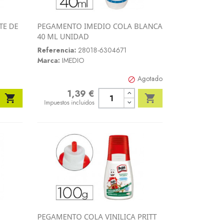
TE DE
PEGAMENTO IMEDIO COLA BLANCA
Vista rápida
40 ML UNIDAD

Referencia:
28018-6304671
Marca:
IMEDIO
Agotado

1,39 €
Precio


Impuestos incluidos
PEGAMENTO COLA VINILICA PRITT