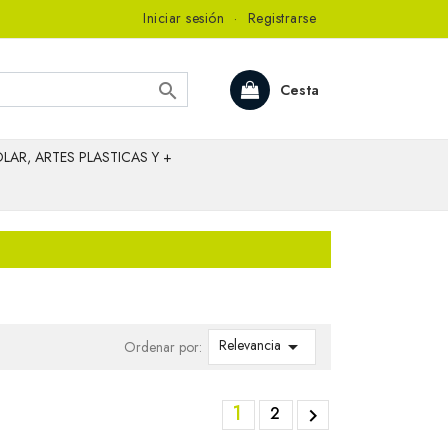
Iniciar sesión
·
Registrarse

Cesta
LAR, ARTES PLASTICAS Y +
Relevancia

Ordenar por:
1
2
