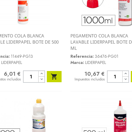
MENTO COLA BLANCA
PEGAMENTO COLA BLANCA
Vista rápida
Vista rápida
LE LIDERPAPEL BOTE DE 500
LAVABLE LIDERPAPEL BOTE D


ML
ncia:
11449-PG13
Referencia:
36476-PG01
LIDERPAPEL
Marca:
LIDERPAPEL
6,01 €
10,67 €
o
Precio

stos incluidos
Impuestos incluidos