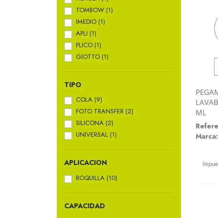
TOMBOW
(1)
IMEDIO
(1)
APLI
(1)
PLICO
(1)
GIOTTO
(1)
TIPO
PEGA
COLA
(9)
LAVAB
FOTO TRANSFER
(2)
ML
SILICONA
(2)
Refere
UNIVERSAL
(1)
Marca:
Preci
APLICACION
Impue
BOQUILLA
(10)
CAPACIDAD