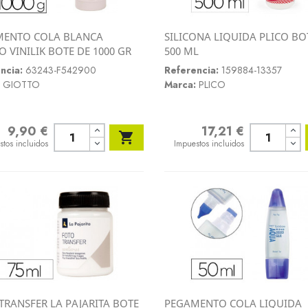
MENTO COLA BLANCA
SILICONA LIQUIDA PLICO BO
Vista rápida
Vista rápida
O VINILIK BOTE DE 1000 GR
500 ML


ncia:
63243-F542900
Referencia:
159884-13357
GIOTTO
Marca:
PLICO
9,90 €
17,21 €
o
Precio

stos incluidos
Impuestos incluidos
TRANSFER LA PAJARITA BOTE
PEGAMENTO COLA LIQUIDA