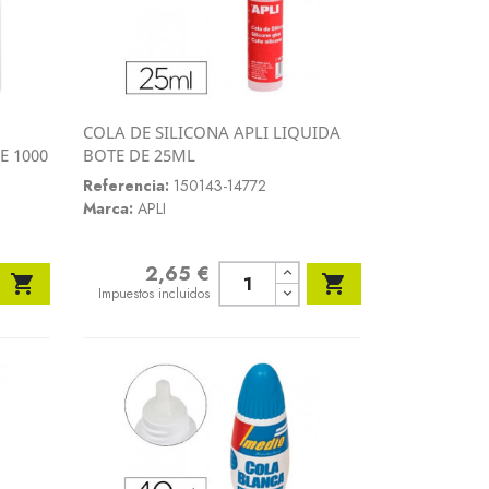
COLA DE SILICONA APLI LIQUIDA
Vista rápida
E 1000
BOTE DE 25ML

Referencia:
150143-14772
Marca:
APLI
2,65 €
Precio


Impuestos incluidos