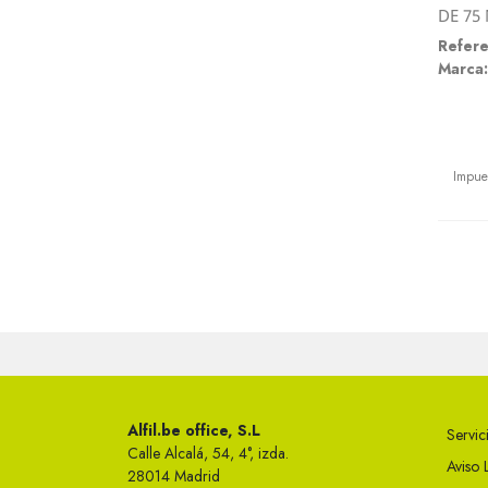
DE 75
Refere
Marca:
Preci
Impue
Alfil.be office, S.L
Servici
Calle Alcalá, 54, 4°, izda.
Aviso 
28014 Madrid