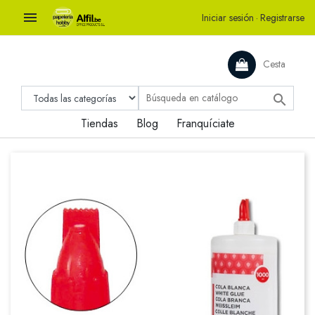

Iniciar sesión
·
Registrarse
Cesta

Tiendas
Blog
Franquíciate