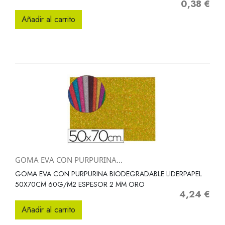
0,38 €
Precio
Añadir al carrito
GOMA EVA CON PURPURINA...
GOMA EVA CON PURPURINA BIODEGRADABLE LIDERPAPEL
50X70CM 60G/M2 ESPESOR 2 MM ORO
4,24 €
Precio
Añadir al carrito