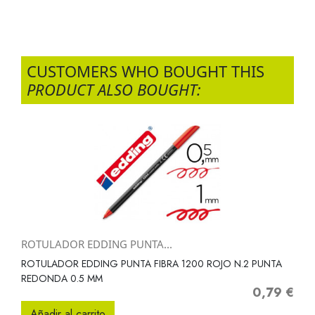
CUSTOMERS WHO BOUGHT THIS
PRODUCT ALSO BOUGHT:
ROTULADOR EDDING PUNTA...
ROTULADOR EDDING PUNTA FIBRA 1200 ROJO N.2 PUNTA
REDONDA 0.5 MM
0,79 €
Precio
Añadir al carrito