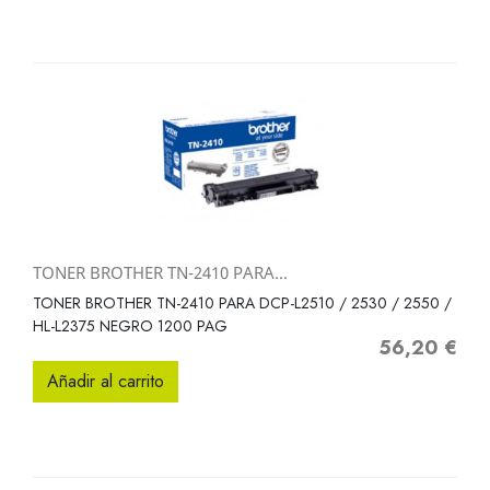
TONER BROTHER TN-2410 PARA...
TONER BROTHER TN-2410 PARA DCP-L2510 / 2530 / 2550 /
HL-L2375 NEGRO 1200 PAG
56,20 €
Precio
Añadir al carrito