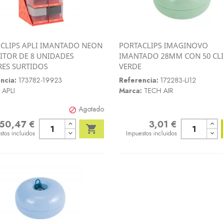
CLIPS APLI IMANTADO NEON
PORTACLIPS IMAGINOVO
Vista rápida
Vista rápida
ITOR DE 8 UNIDADES
IMANTADO 28MM CON 50 CL


ES SURTIDOS
VERDE
ncia:
173782-19923
Referencia:
172283-LI12
APLI
Marca:
TECH AIR
Agotado

50,47 €
3,01 €
o
Precio

stos incluidos
Impuestos incluidos