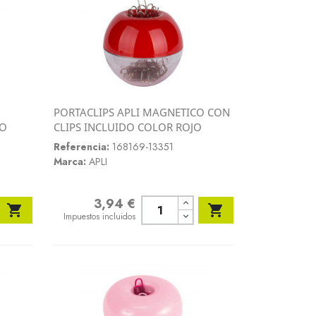
PORTACLIPS APLI MAGNETICO CON
Vista rápida
DO
CLIPS INCLUIDO COLOR ROJO

Referencia:
168169-13351
Marca:
APLI
3,94 €
Precio


Impuestos incluidos