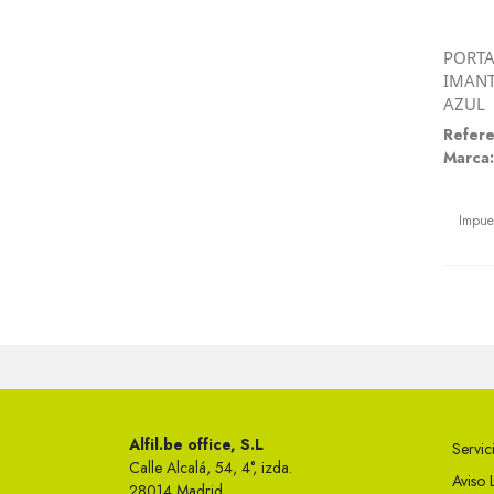
PORTA
IMANT
AZUL
Refere
Marca:
Preci
Impue
Alfil.be office, S.L
Servici
Calle Alcalá, 54, 4°, izda.
Aviso 
28014 Madrid