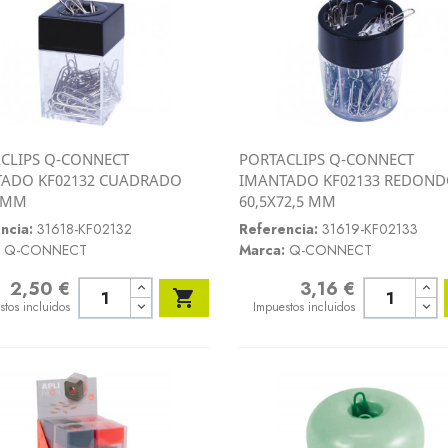
CLIPS Q-CONNECT
PORTACLIPS Q-CONNECT
Vista rápida
Vista rápida
ADO KF02132 CUADRADO
IMANTADO KF02133 REDON


 MM
60,5X72,5 MM
ncia:
31618-KF02132
Referencia:
31619-KF02133
Q-CONNECT
Marca:
Q-CONNECT
2,50 €
3,16 €
o
Precio

stos incluidos
Impuestos incluidos