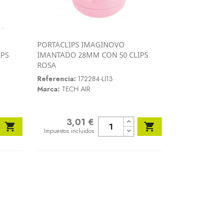
PORTACLIPS IMAGINOVO
Vista rápida
IPS
IMANTADO 28MM CON 50 CLIPS

ROSA
Referencia:
172284-LI13
Marca:
TECH AIR
3,01 €
Precio


Impuestos incluidos