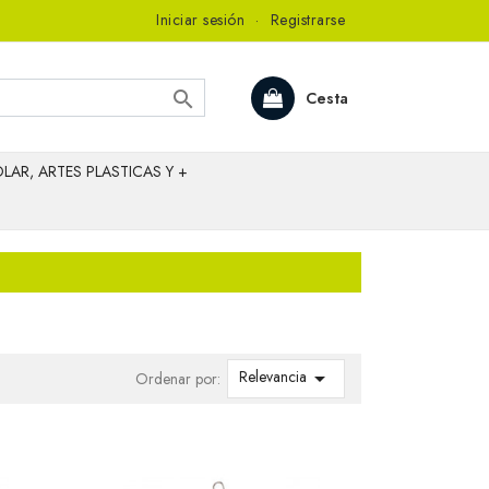
Iniciar sesión
·
Registrarse

Cesta
LAR, ARTES PLASTICAS Y +
Relevancia

Ordenar por: