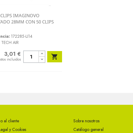
CLIPS IMAGINOVO
Vista rápida
ADO 28MM CON 50 CLIPS

ncia:
172285-LI14
TECH AIR
3,01 €
o

stos incluidos
o al cliente
Sobre nosotros
Legal y Cookies
Catálogo general