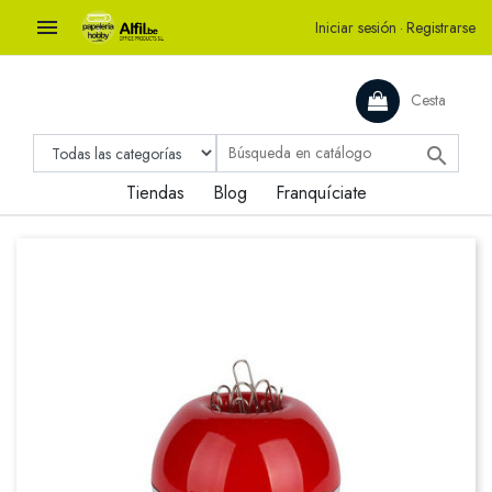

Iniciar sesión
·
Registrarse
Cesta

Tiendas
Blog
Franquíciate