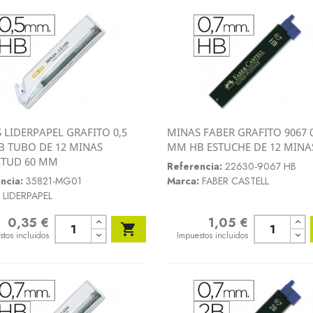
 LIDERPAPEL GRAFITO 0,5
MINAS FABER GRAFITO 9067 0
Vista rápida
Vista rápida
 TUBO DE 12 MINAS
MM HB ESTUCHE DE 12 MINA


ITUD 60 MM
Referencia:
22630-9067 HB
ncia:
35821-MG01
Marca:
FABER CASTELL
LIDERPAPEL
0,35 €
1,05 €
o
Precio

stos incluidos
Impuestos incluidos