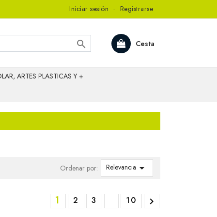
Iniciar sesión
·
Registrarse

Cesta
LAR, ARTES PLASTICAS Y +
Relevancia

Ordenar por:
1
2
3
10
