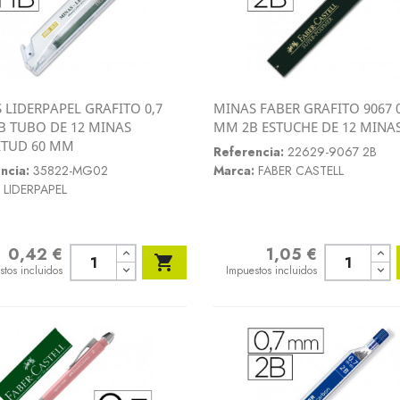
 LIDERPAPEL GRAFITO 0,7
MINAS FABER GRAFITO 9067 0
Vista rápida
Vista rápida
 TUBO DE 12 MINAS
MM 2B ESTUCHE DE 12 MINA


ITUD 60 MM
Referencia:
22629-9067 2B
ncia:
35822-MG02
Marca:
FABER CASTELL
LIDERPAPEL
0,42 €
1,05 €
o
Precio

stos incluidos
Impuestos incluidos