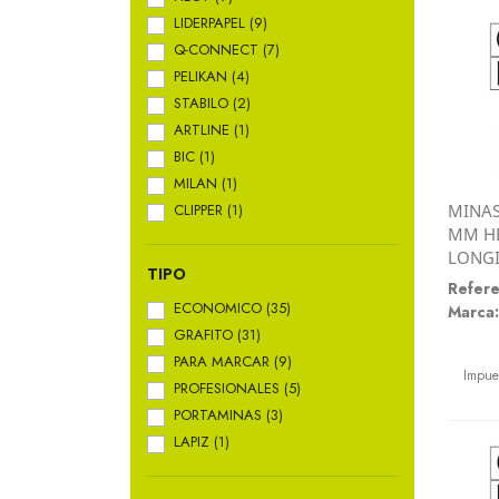
LIDERPAPEL
(9)
Q-CONNECT
(7)
PELIKAN
(4)
STABILO
(2)
ARTLINE
(1)
BIC
(1)
MILAN
(1)
CLIPPER
(1)
MINAS
MM HB
LONG
TIPO
Refere
ECONOMICO
(35)
Marca:
GRAFITO
(31)
Preci
PARA MARCAR
(9)
Impue
PROFESIONALES
(5)
PORTAMINAS
(3)
LAPIZ
(1)