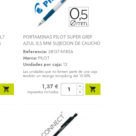
,7
PORTAMINAS PILOT SUPER GRIP
Vista rápida
S
AZUL 0,5 MM SUJECION DE CAUCHO

Referencia:
38137-N185A
Marca:
PILOT
Unidades por caja:
12
Las unidades que no formen parte de una caja
tendrán un recargo minipiking del 10.00%
1,37 €
Precio


Impuestos incluidos