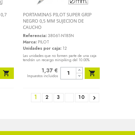
0,7
PORTAMINAS PILOT SUPER GRIP
Vista rápida
NEGRO 0,5 MM SUJECION DE

CAUCHO
Referencia:
38061-N185N
Marca:
PILOT
Unidades por caja:
12
Las unidades que no formen parte de una caja
tendrán un recargo minipiking del 10.00%
1,37 €
Precio


Impuestos incluidos
1
2
3
10
