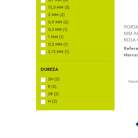
13,5 MM
(5)
2 MM
(2)
0,9 MM
(2)
PORTA
0,3 MM
(1)
MM AP
1 MM
(1)
ROSA 
0,2 MM
(1)
Refere
3,15 MM
(1)
Marca:
DUREZA
Preci
2H
(2)
Impue
B
(2)
2B
(2)
H
(2)