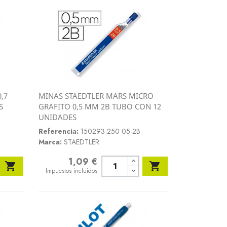
,7
MINAS STAEDTLER MARS MICRO
Vista rápida
S
GRAFITO 0,5 MM 2B TUBO CON 12

UNIDADES
Referencia:
150293-250 05-2B
Marca:
STAEDTLER
1,09 €
Precio


Impuestos incluidos