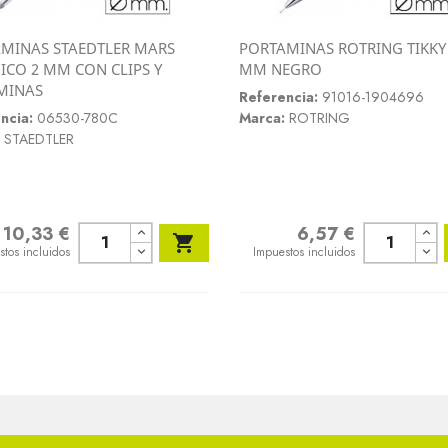
MINAS STAEDTLER MARS
PORTAMINAS ROTRING TIKKY 
Vista rápida
Vista rápida
ICO 2 MM CON CLIPS Y
MM NEGRO


MINAS
Referencia:
91016-1904696
ncia:
06530-780C
Marca:
ROTRING
STAEDTLER
10,33 €
6,57 €
o
Precio

stos incluidos
Impuestos incluidos