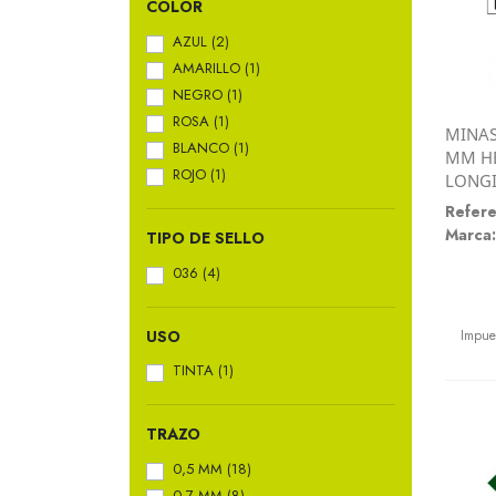
COLOR
AZUL
(2)
AMARILLO
(1)
NEGRO
(1)
ROSA
(1)
MINAS
BLANCO
(1)
MM HB
ROJO
(1)
LONG
Refere
Marca:
TIPO DE SELLO
036
(4)
Preci
USO
Impue
TINTA
(1)
TRAZO
0,5 MM
(18)
0,7 MM
(8)