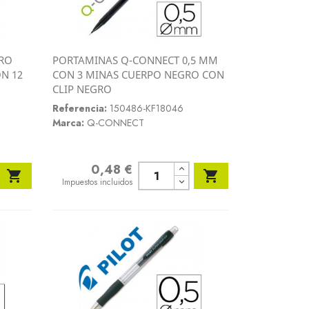
CRO
PORTAMINAS Q-CONNECT 0,5 MM
Vista rápida
N 12
CON 3 MINAS CUERPO NEGRO CON

CLIP NEGRO
Referencia:
150486-KF18046
Marca:
Q-CONNECT
0,48 €
Precio


Impuestos incluidos