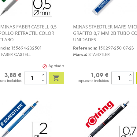
MINAS FABER CASTELL 0,5
MINAS STAEDTLER MARS MI
Vista rápida
Vista rápida
OLLO RETRACTIL COLOR
GRAFITO 0,7 MM 2B TUBO CO


CLARO
UNIDADES
ncia:
155694-232501
Referencia:
150297-250 07-2B
FABER CASTELL
Marca:
STAEDTLER
Agotado

3,88 €
1,09 €
o
Precio

stos incluidos
Impuestos incluidos