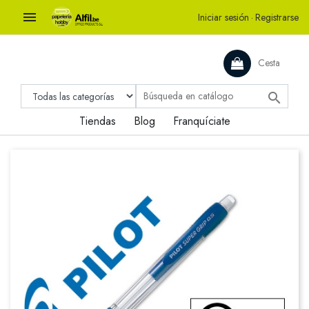

Iniciar sesión
·
Registrarse
Cesta

Tiendas
Blog
Franquíciate