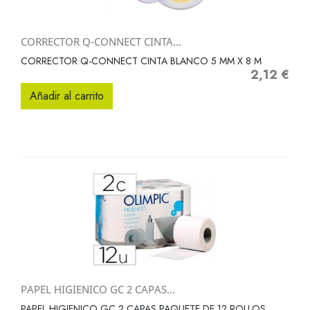
CORRECTOR Q-CONNECT CINTA...
CORRECTOR Q-CONNECT CINTA BLANCO 5 MM X 8 M
2,12 €
Precio
Añadir al carrito
PAPEL HIGIENICO GC 2 CAPAS...
PAPEL HIGIENICO GC 2 CAPAS PAQUETE DE 12 ROLLOS