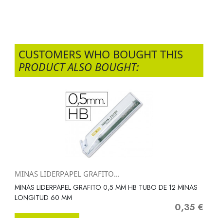
CUSTOMERS WHO BOUGHT THIS
PRODUCT ALSO BOUGHT:
MINAS LIDERPAPEL GRAFITO...
MINAS LIDERPAPEL GRAFITO 0,5 MM HB TUBO DE 12 MINAS
LONGITUD 60 MM
0,35 €
Precio