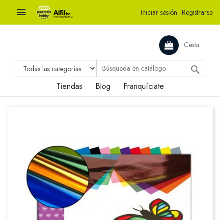

Iniciar sesión
·
Registrarse
Cesta

Tiendas
Blog
Franquíciate