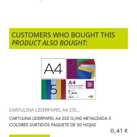
CUSTOMERS WHO BOUGHT THIS
PRODUCT ALSO BOUGHT:
CARTULINA LIDERPAPEL A4 235...
CARTULINA LIDERPAPEL A4 235 G/M2 METALIZADA 5
COLORES SURTIDOS PAQUETE DE 50 HOJAS
0,41 €
Precio