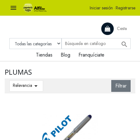

Iniciar sesión
·
Registrarse
Cesta

Tiendas
Blog
Franquíciate
PLUMAS
Relevancia

Filtrar