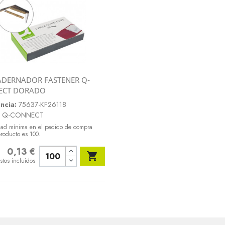
DERNADOR FASTENER Q-
Vista rápida
ECT DORADO

ncia:
75637-KF26118
Q-CONNECT
dad mínima en el pedido de compra
producto es 100.
0,13 €
o

stos incluidos