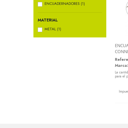
ENCUADERNADORES
(1)
MATERIAL
METAL
(1)
ENCUA
CONN
Refere
Marca:
La canti
para el 
Preci
Impue