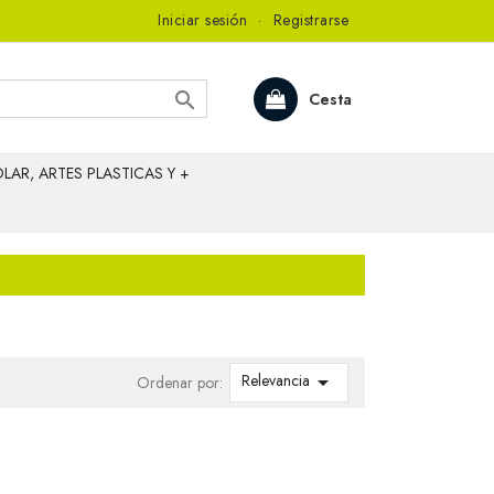
Iniciar sesión
·
Registrarse

Cesta
LAR, ARTES PLASTICAS Y +
Relevancia

Ordenar por: