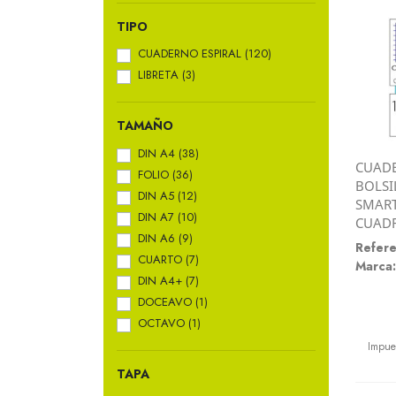
TIPO
CUADERNO ESPIRAL
(120)
LIBRETA
(3)
TAMAÑO
DIN A4
(38)
CUADE
FOLIO
(36)
BOLSI
DIN A5
(12)
SMART
DIN A7
(10)
CUADR
DIN A6
(9)
Refere
CUARTO
(7)
Marca:
DIN A4+
(7)
DOCEAVO
(1)
OCTAVO
(1)
Preci
Impue
TAPA