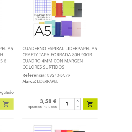
PEL A5
CUADERNO ESPIRAL LIDERPAPEL A5
Vista rápida
0H
CRAFTY TAPA FORRADA 80H 90GR

S 6
CUADRO 4MM CON MARGEN
COLORES SURTIDOS
Referencia:
09243-BC79
Marca:
LIDERPAPEL
Agotado
3,58 €
Precio


Impuestos incluidos