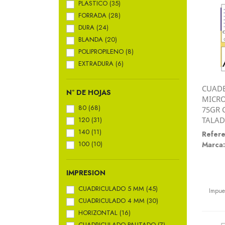
PLASTICO
(35)
FORRADA
(28)
DURA
(24)
BLANDA
(20)
POLIPROPILENO
(8)
EXTRADURA
(6)
CUADE
Nº DE HOJAS
MICRO
80
(68)
75GR 
120
(31)
TALAD
140
(11)
Refere
100
(10)
Marca:
IMPRESION
Preci
CUADRICULADO 5 MM
(45)
Impue
CUADRICULADO 4 MM
(30)
HORIZONTAL
(16)
CUADRICULADO PAUTADO
(7)