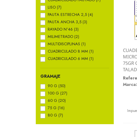
LISO
(7)
PAUTA ESTRECHA 2,5
(4)
PAUTA ANCHA 3,5
(3)
RAYADO Nº46
(3)
MILIMETRADO
(2)
MULTIDISCIPLINAS
(1)
CUADE
CUADRICULADO 8 MM
(1)
MICRO
CUADRICULADO 6 MM
(1)
75GR 
TALAD
GRAMAJE
Refere
Marca:
90 G
(50)
100 G
(27)
60 G
(20)
Preci
75 G
(16)
Impue
80 G
(7)