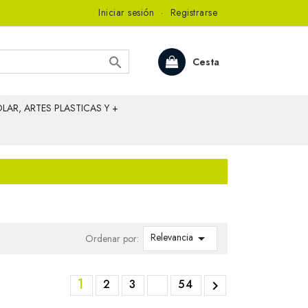
Iniciar sesión
·
Registrarse

Cesta
LAR, ARTES PLASTICAS Y +
Relevancia

Ordenar por:
1
2
3
54
