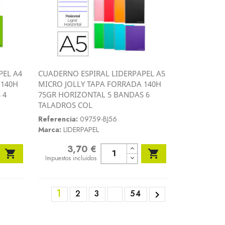
PEL A4
CUADERNO ESPIRAL LIDERPAPEL A5
Vista rápida
 140H
MICRO JOLLY TAPA FORRADA 140H

 4
75GR HORIZONTAL 5 BANDAS 6
TALADROS COL
Referencia:
09759-BJ56
Marca:
LIDERPAPEL
3,70 €
Precio


Impuestos incluidos
1
2
3
54
