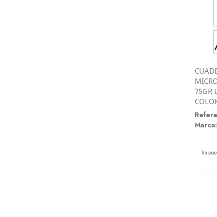
CUADE
MICRO
75GR 
COLOR
Refere
Marca:
Preci
Impue