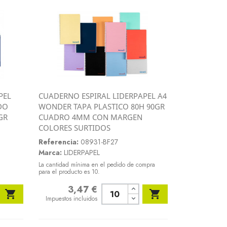
PEL
CUADERNO ESPIRAL LIDERPAPEL A4
Vista rápida
DO
WONDER TAPA PLASTICO 80H 90GR

GR
CUADRO 4MM CON MARGEN
COLORES SURTIDOS
Referencia:
08931-BF27
Marca:
LIDERPAPEL
La cantidad mínima en el pedido de compra
para el producto es 10.
3,47 €
Precio


Impuestos incluidos