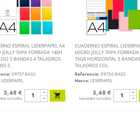
RNO ESPIRAL LIDERPAPEL A4
CUADERNO ESPIRAL LIDERPA
Vista rápida
Vista rápida
 JOLLY TAPA FORRADA 140H
MICRO JOLLY TAPA FORRADA


LISO 5 BANDAS 4 TALADROS
75GR HORIZONTAL 5 BANDAS
ES S
TALADROS COL
ncia:
09757-BA32
Referencia:
09756-BA02
LIDERPAPEL
Marca:
LIDERPAPEL
5,48 €
5,48 €
o
Precio

stos incluidos
Impuestos incluidos