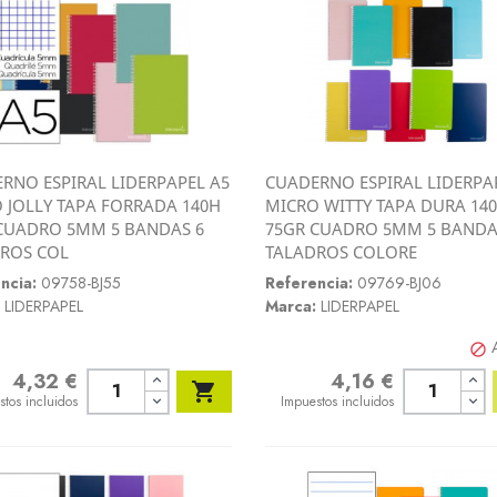
RNO ESPIRAL LIDERPAPEL A5
CUADERNO ESPIRAL LIDERPA
Vista rápida
Vista rápida
 JOLLY TAPA FORRADA 140H
MICRO WITTY TAPA DURA 14


CUADRO 5MM 5 BANDAS 6
75GR CUADRO 5MM 5 BANDA
ROS COL
TALADROS COLORE
ncia:
09758-BJ55
Referencia:
09769-BJ06
LIDERPAPEL
Marca:
LIDERPAPEL

4,32 €
4,16 €
o
Precio

stos incluidos
Impuestos incluidos