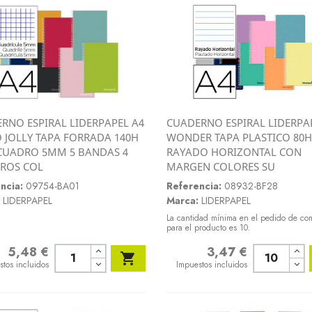
RNO ESPIRAL LIDERPAPEL A4
CUADERNO ESPIRAL LIDERPA
Vista rápida
Vista rápida
 JOLLY TAPA FORRADA 140H
WONDER TAPA PLASTICO 80H


CUADRO 5MM 5 BANDAS 4
RAYADO HORIZONTAL CON
ROS COL
MARGEN COLORES SU
ncia:
09754-BA01
Referencia:
08932-BF28
LIDERPAPEL
Marca:
LIDERPAPEL
La cantidad mínima en el pedido de co
para el producto es 10.
5,48 €
3,47 €
o
Precio

stos incluidos
Impuestos incluidos