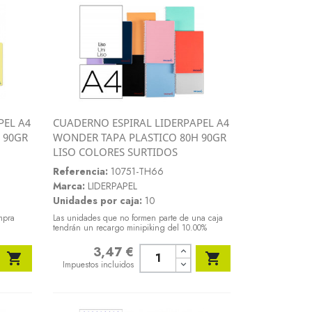
PEL A4
CUADERNO ESPIRAL LIDERPAPEL A4
Vista rápida
 90GR
WONDER TAPA PLASTICO 80H 90GR

LISO COLORES SURTIDOS
Referencia:
10751-TH66
Marca:
LIDERPAPEL
Unidades por caja:
10
mpra
Las unidades que no formen parte de una caja
tendrán un recargo minipiking del 10.00%
3,47 €
Precio


Impuestos incluidos