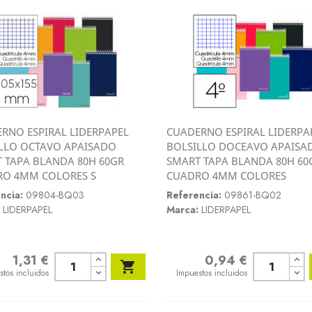
RNO ESPIRAL LIDERPAPEL
CUADERNO ESPIRAL LIDERPA
Vista rápida
Vista rápida
LLO OCTAVO APAISADO
BOLSILLO DOCEAVO APAISA


 TAPA BLANDA 80H 60GR
SMART TAPA BLANDA 80H 60
O 4MM COLORES S
CUADRO 4MM COLORES
ncia:
09804-BQ03
Referencia:
09861-BQ02
LIDERPAPEL
Marca:
LIDERPAPEL
1,31 €
0,94 €
o
Precio

stos incluidos
Impuestos incluidos