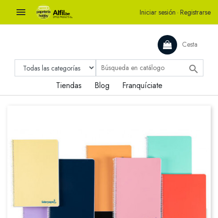

Iniciar sesión
·
Registrarse
Cesta

Tiendas
Blog
Franquíciate