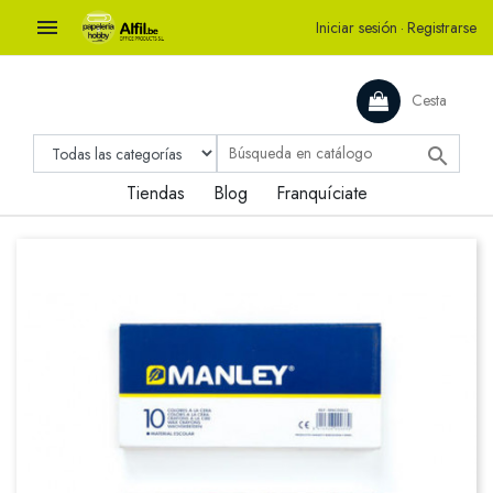

Iniciar sesión
·
Registrarse
Cesta

Tiendas
Blog
Franquíciate