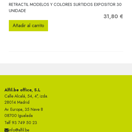
RETRACTIL MODELOS Y COLORES SURTIDOS EXPOSITOR 30
UNIDADE
31,80 €
Precio
Añadir al carrito
Alfil.be office, S.L
Calle Alcalá, 54, 4°, izda.
28014 Madrid
Av. Europa, 35 Nave 8
08700 Igualada
Telf 93 749 50 23
info@alfil.be