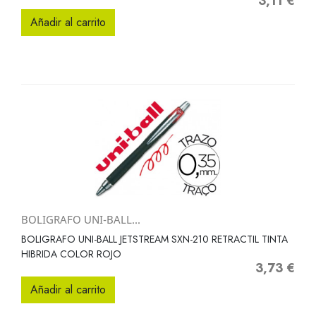
3,11 €
Precio
Añadir al carrito
BOLIGRAFO UNI-BALL...
BOLIGRAFO UNI-BALL JETSTREAM SXN-210 RETRACTIL TINTA
HIBRIDA COLOR ROJO
3,73 €
Precio
Añadir al carrito