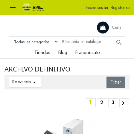

Iniciar sesión
·
Registrarse
Cesta

Tiendas
Blog
Franquíciate
ARCHIVO DEFINITIVO
Relevancia

Filtrar
1
2
3
