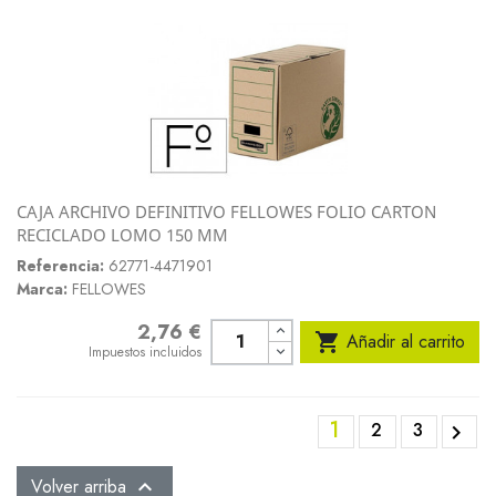
CAJA ARCHIVO DEFINITIVO FELLOWES FOLIO CARTON
RECICLADO LOMO 150 MM
Referencia:
62771-4471901
Marca:
FELLOWES
2,76 €
Precio

Añadir al carrito
Impuestos incluidos
1
2
3

Volver arriba
