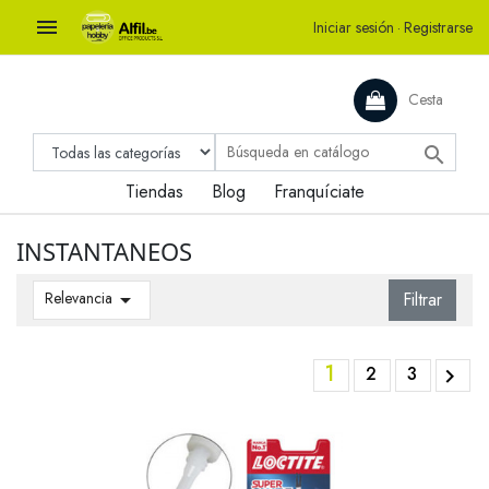

Iniciar sesión
·
Registrarse
Cesta

Tiendas
Blog
Franquíciate
INSTANTANEOS
Relevancia

Filtrar
1
2
3
