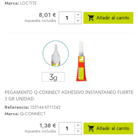
Marca:
LOCTITE
8,01 €
Precio

Añadir al carrito
Impuestos incluidos
PEGAMENTO Q-CONNECT ADHESIVO INSTANTANEO FUERTE
3 GR UNIDAD
Referencia:
155144-KF11242
Marca:
Q-CONNECT
1,38 €
Precio

Añadir al carrito
Impuestos incluidos