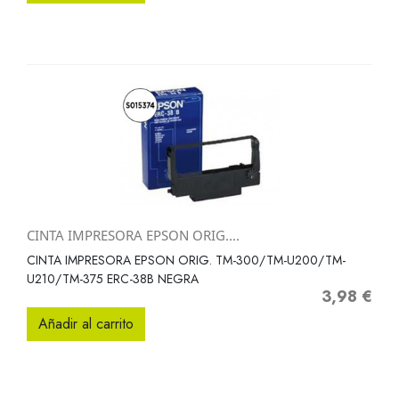
CINTA IMPRESORA EPSON ORIG....
CINTA IMPRESORA EPSON ORIG. TM-300/TM-U200/TM-
U210/TM-375 ERC-38B NEGRA
3,98 €
Precio
Añadir al carrito