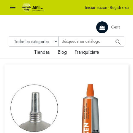

Iniciar sesión
·
Registrarse
Cesta

Tiendas
Blog
Franquíciate