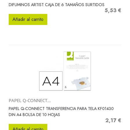
DIFUMINOS ARTIST CAJA DE 6 TAMAÑOS SURTIDOS
5,53 €
Precio
Añadir al carrito
PAPEL Q-CONNECT...
PAPEL Q-CONNECT TRANSFERENCIA PARA TELA KF01430
DIN A4 BOLSA DE 10 HOJAS
2,17 €
Precio
Añadir al carrito