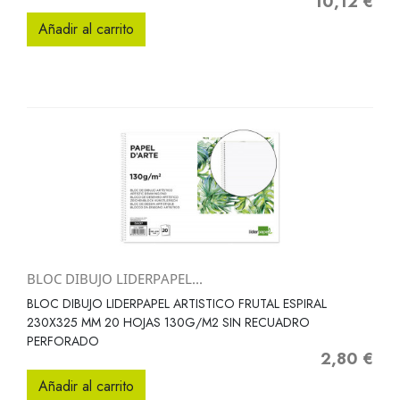
10,12 €
Precio
Añadir al carrito
BLOC DIBUJO LIDERPAPEL...
BLOC DIBUJO LIDERPAPEL ARTISTICO FRUTAL ESPIRAL
230X325 MM 20 HOJAS 130G/M2 SIN RECUADRO
PERFORADO
2,80 €
Precio
Añadir al carrito