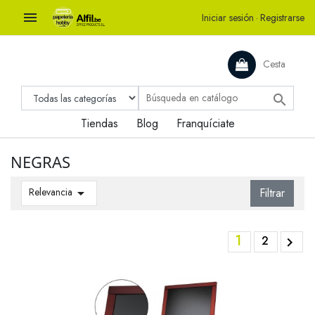

Iniciar sesión
·
Registrarse
Cesta

Tiendas
Blog
Franquíciate
NEGRAS
Relevancia

Filtrar
1
2
