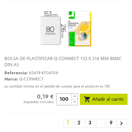
BOLSA DE PLASTIFICAR Q-CONNECT 153 X 216 MM 80MC
DIN A5
Referencia:
63419-KF04106
Marca:
Q-CONNECT
La cantidad mínima en el pedido de compra para el producto es 100.
0,19 €
Precio

Añadir al carrito
Impuestos incluidos
1
2
3
9
