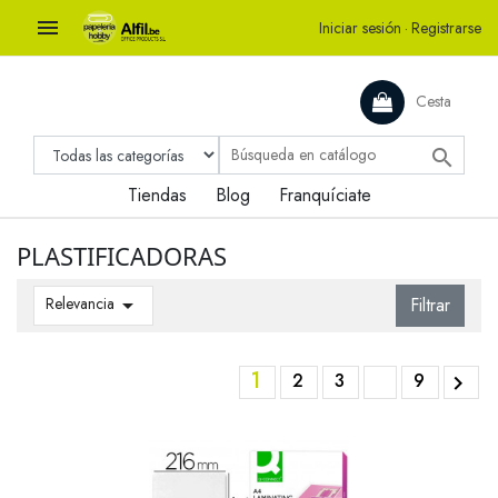

Iniciar sesión
·
Registrarse
Cesta

Tiendas
Blog
Franquíciate
PLASTIFICADORAS
Relevancia

Filtrar
1
2
3
9
