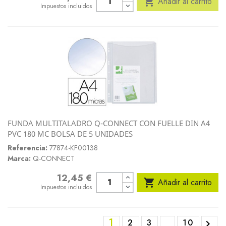

Añadir al carrito
Impuestos incluidos
FUNDA MULTITALADRO Q-CONNECT CON FUELLE DIN A4
PVC 180 MC BOLSA DE 5 UNIDADES
Referencia:
77874-KF00138
Marca:
Q-CONNECT
12,45 €
Precio

Añadir al carrito
Impuestos incluidos
1
2
3
10
