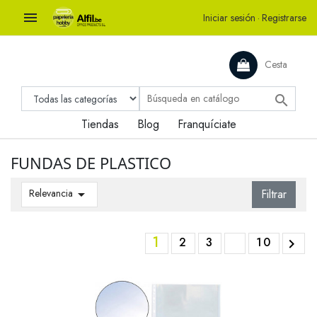

Iniciar sesión
·
Registrarse
Cesta

Tiendas
Blog
Franquíciate
FUNDAS DE PLASTICO
Relevancia

Filtrar
1
2
3
10
