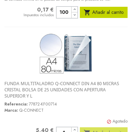
0,17 €
Precio

Añadir al carrito
Impuestos incluidos
FUNDA MULTITALADRO Q-CONNECT DIN A4 80 MICRAS
CRISTAL BOLSA DE 25 UNIDADES CON APERTURA
SUPERIOR Y L
Referencia:
77872-KF00714
Marca:
Q-CONNECT
Agotado

5,40 €
Precio