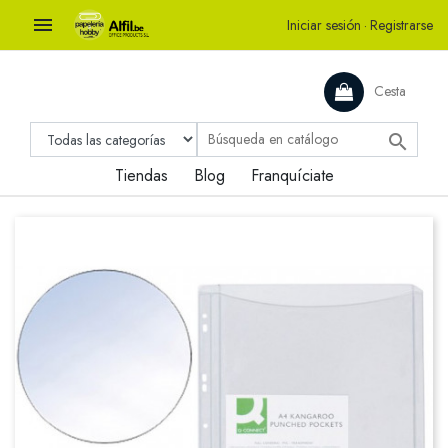

Iniciar sesión
·
Registrarse
Cesta

Tiendas
Blog
Franquíciate