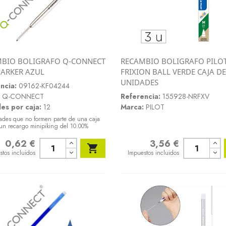
BIO BOLIGRAFO Q-CONNECT
RECAMBIO BOLIGRAFO PILO
Vista rápida
Vista rápida
PARKER AZUL
FRIXION BALL VERDE CAJA DE


UNIDADES
ncia:
09162-KF04244
Q-CONNECT
Referencia:
155928-NRFXV
es por caja:
12
Marca:
PILOT
ades que no formen parte de una caja
un recargo minipiking del 10.00%
0,62 €
3,56 €
o
Precio

stos incluidos
Impuestos incluidos