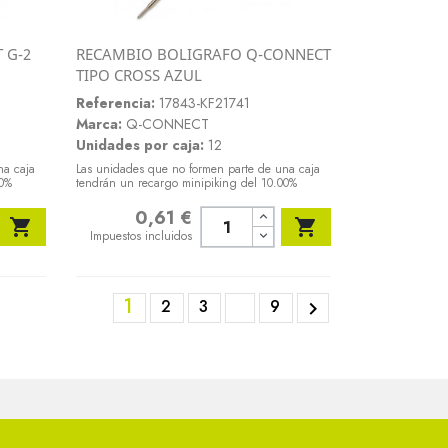
 G-2
RECAMBIO BOLIGRAFO Q-CONNECT
Vista rápida
TIPO CROSS AZUL

Referencia:
17843-KF21741
Marca:
Q-CONNECT
Unidades por caja:
12
na caja
Las unidades que no formen parte de una caja
00%
tendrán un recargo minipiking del 10.00%
0,61 €
Precio


Impuestos incluidos
1
2
3
9
