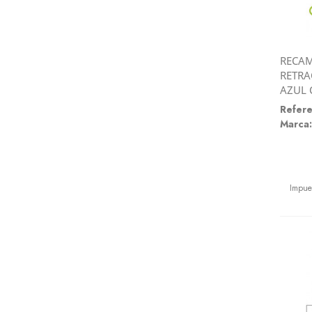
RECAM
RETRA
AZUL 
Refere
Marca:
Preci
Impue