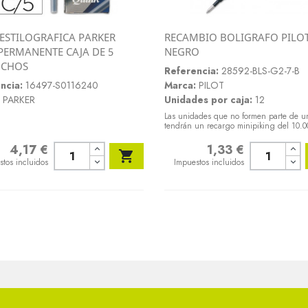
 ESTILOGRAFICA PARKER
RECAMBIO BOLIGRAFO PILOT
Vista rápida
Vista rápida
PERMANENTE CAJA DE 5
NEGRO


UCHOS
Referencia:
28592-BLS-G2-7-B
ncia:
16497-S0116240
Marca:
PILOT
PARKER
Unidades por caja:
12
Las unidades que no formen parte de u
tendrán un recargo minipiking del 10.
4,17 €
1,33 €
o
Precio

stos incluidos
Impuestos incluidos