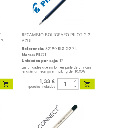
T
RECAMBIO BOLIGRAFO PILOT G-2
Vista rápida
 3
AZUL

Referencia:
32190-BLS-G2-7-L
Marca:
PILOT
Unidades por caja:
12
Las unidades que no formen parte de una caja
tendrán un recargo minipiking del 10.00%
1,33 €
Precio


Impuestos incluidos