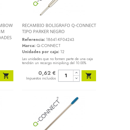
OMBOW
RECAMBIO BOLIGRAFO Q-CONNECT
Vista rápida
MM
TIPO PARKER NEGRO

DADES
Referencia:
18641-KF04243
Marca:
Q-CONNECT
Unidades por caja:
12
Las unidades que no formen parte de una caja
tendrán un recargo minipiking del 10.00%
0,62 €
Precio


Impuestos incluidos