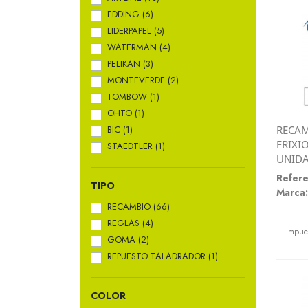
EDDING
(6)
LIDERPAPEL
(5)
WATERMAN
(4)
PELIKAN
(3)
MONTEVERDE
(2)
TOMBOW
(1)
OHTO
(1)
BIC
(1)
RECAM
FRIXI
STAEDTLER
(1)
UNID
Refere
TIPO
Marca:
RECAMBIO
(66)
Preci
REGLAS
(4)
Impue
GOMA
(2)
REPUESTO TALADRADOR
(1)
COLOR