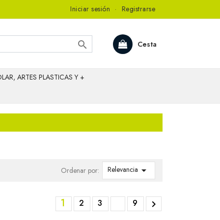
Iniciar sesión
·
Registrarse

Cesta
LAR, ARTES PLASTICAS Y +
Relevancia

Ordenar por:
1
2
3
9
