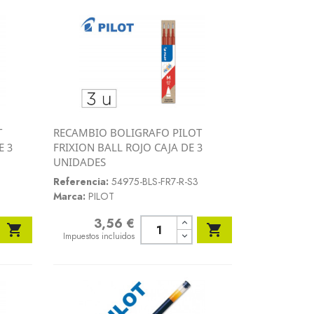
T
RECAMBIO BOLIGRAFO PILOT
Vista rápida
E 3
FRIXION BALL ROJO CAJA DE 3

UNIDADES
Referencia:
54975-BLS-FR7-R-S3
Marca:
PILOT
3,56 €
Precio


Impuestos incluidos