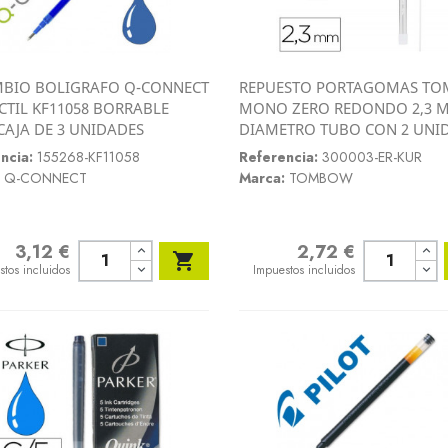
BIO BOLIGRAFO Q-CONNECT
REPUESTO PORTAGOMAS T
Vista rápida
Vista rápida
CTIL KF11058 BORRABLE
MONO ZERO REDONDO 2,3 


CAJA DE 3 UNIDADES
DIAMETRO TUBO CON 2 UNI
ncia:
155268-KF11058
Referencia:
300003-ER-KUR
Q-CONNECT
Marca:
TOMBOW
3,12 €
2,72 €
o
Precio

stos incluidos
Impuestos incluidos