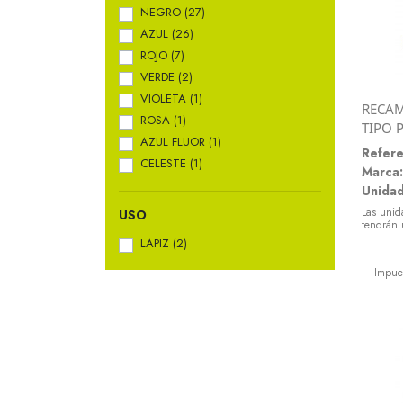
NEGRO
(27)
AZUL
(26)
ROJO
(7)
VERDE
(2)
VIOLETA
(1)
RECAM
ROSA
(1)
TIPO 
AZUL FLUOR
(1)
Refere
CELESTE
(1)
Marca:
Unidad
Las unid
USO
tendrán 
LAPIZ
(2)
Preci
Impue