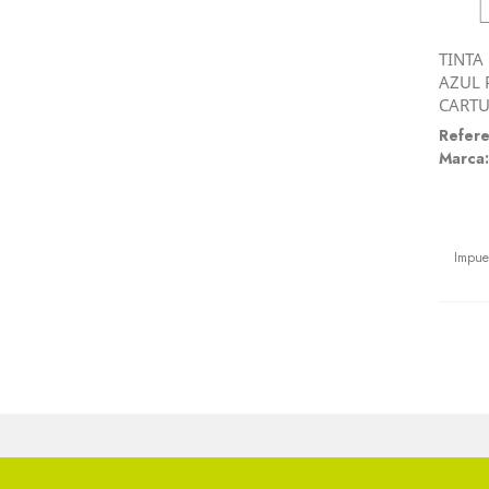
TINTA
AZUL 
CART
Refere
Marca:
Preci
Impue