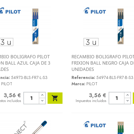
BIO BOLIGRAFO PILOT
RECAMBIO BOLIGRAFO PILO
Vista rápida
Vista rápida
ON BALL AZUL CAJA DE 3
FRIXION BALL NEGRO CAJA D


ADES
UNIDADES
ncia:
54973-BLS-FR7-L-S3
Referencia:
54974-BLS-FR7-B-S3
PILOT
Marca:
PILOT
3,56 €
3,56 €
o
Precio

stos incluidos
Impuestos incluidos