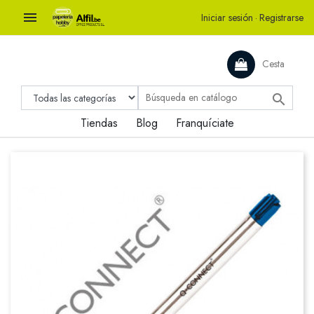

Iniciar sesión
·
Registrarse
Cesta

Tiendas
Blog
Franquíciate