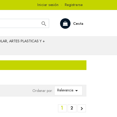
Iniciar sesión
·
Registrarse

Cesta
LAR, ARTES PLASTICAS Y +
Relevancia

Ordenar por:
1
2
