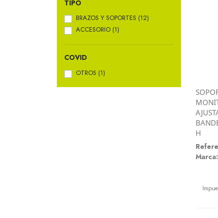
TIPO
BRAZOS Y SOPORTES
(12)
ACCESORIO
(1)
COVID
OTROS
(1)
SOPOR
MONIT
AJUST
BANDE
H
Refere
Marca:
Preci
Impue