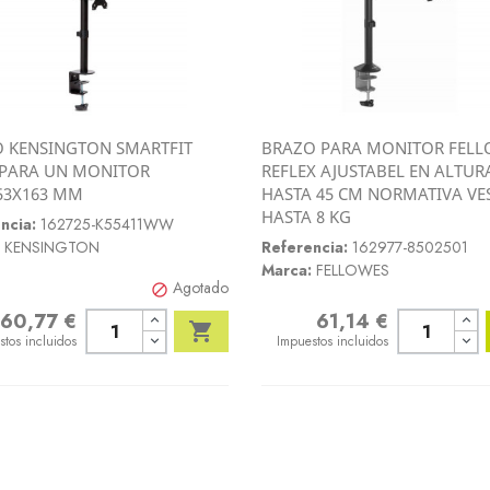
 KENSINGTON SMARTFIT
BRAZO PARA MONITOR FELL
Vista rápida
Vista rápida
PARA UN MONITOR
REFLEX AJUSTABEL EN ALTUR


53X163 MM
HASTA 45 CM NORMATIVA VE
HASTA 8 KG
ncia:
162725-K55411WW
KENSINGTON
Referencia:
162977-8502501
Marca:
FELLOWES
Agotado

60,77 €
61,14 €
o
Precio

stos incluidos
Impuestos incluidos