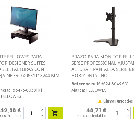
TE FELLOWES PARA
BRAZO PARA MONITOR FELL
Vista rápida
Vista rápida
OR DESIGNER SUITES
SERIE PROFESSIONAL AJUSTA


ABLE 3 ALTURAS CON
ALTURA 1 PANTALLA SERIE B
JA NEGRO 406X111X244 MM
HORIZONTAL NO
Referencia:
156524-8049601
ncia:
156475-8038101
Marca:
FELLOWES
FELLOWES
Últimas unidades 

42,88 €
48,71 €
o
Precio

stos incluidos
Impuestos incluidos