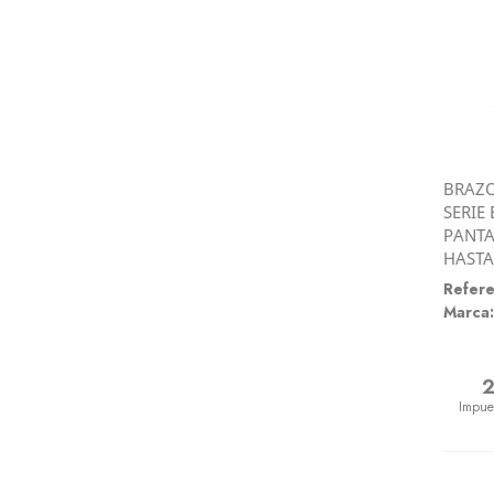
BRAZO
SERIE
PANTA
HASTA
Refere
Marca:
2
Preci
Impue