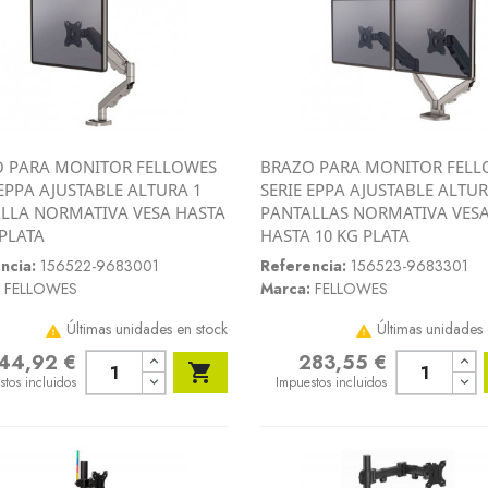
 PARA MONITOR FELLOWES
BRAZO PARA MONITOR FELL
Vista rápida
Vista rápida
 EPPA AJUSTABLE ALTURA 1
SERIE EPPA AJUSTABLE ALTUR


LLA NORMATIVA VESA HASTA
PANTALLAS NORMATIVA VES
 PLATA
HASTA 10 KG PLATA
ncia:
156522-9683001
Referencia:
156523-9683301
FELLOWES
Marca:
FELLOWES
Últimas unidades en stock
Últimas unidades 


44,92 €
283,55 €
o
Precio

stos incluidos
Impuestos incluidos