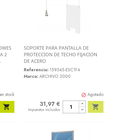
OWES
SOPORTE PARA PANTALLA DE
Vista rápida
A 2
PROTECCION DE TECHO FIJACION

A
DE ACERO
Referencia:
159545-ESC1F4
Marca:
ARCHIVO 2000
en stock
Agotado

31,97 €
Precio


Impuestos incluidos