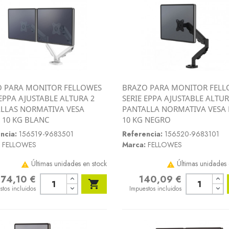
 PARA MONITOR FELLOWES
BRAZO PARA MONITOR FELL
Vista rápida
Vista rápida
 EPPA AJUSTABLE ALTURA 2
SERIE EPPA AJUSTABLE ALTUR


LLAS NORMATIVA VESA
PANTALLA NORMATIVA VESA
 10 KG BLANC
10 KG NEGRO
ncia:
156519-9683501
Referencia:
156520-9683101
FELLOWES
Marca:
FELLOWES
Últimas unidades en stock
Últimas unidades 


74,10 €
140,09 €
o
Precio

stos incluidos
Impuestos incluidos