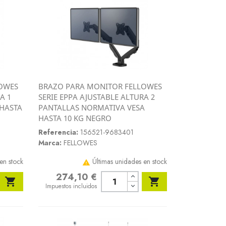
OWES
BRAZO PARA MONITOR FELLOWES
Vista rápida
A 1
SERIE EPPA AJUSTABLE ALTURA 2

 HASTA
PANTALLAS NORMATIVA VESA
HASTA 10 KG NEGRO
Referencia:
156521-9683401
Marca:
FELLOWES
en stock
Últimas unidades en stock

274,10 €
Precio


Impuestos incluidos