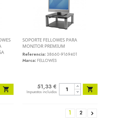
OWES
SOPORTE FELLOWES PARA
Vista rápida
A
MONITOR PREMIUM

SA
Referencia:
38660-9169401
Marca:
FELLOWES
51,33 €
Precio


Impuestos incluidos
1
2
