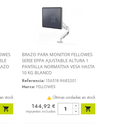
OWES
BRAZO PARA MONITOR FELLOWES
Vista rápida
BLE
SERIE EPPA AJUSTABLE ALTURA 1

RAZO
PANTALLA NORMATIVA VESA HASTA
10 KG BLANCO
Referencia:
156518-9683201
Marca:
FELLOWES
en stock
Últimas unidades en stock

144,92 €
Precio


Impuestos incluidos