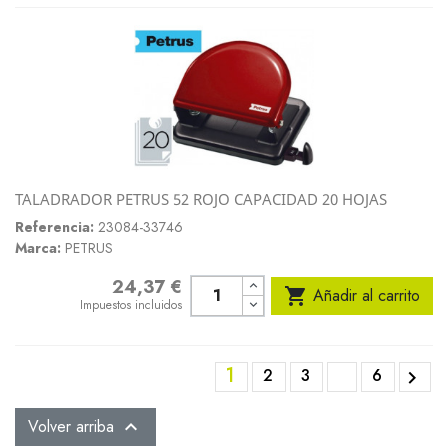
TALADRADOR PETRUS 52 ROJO CAPACIDAD 20 HOJAS
Referencia:
23084-33746
Marca:
PETRUS
24,37 €
Precio

Añadir al carrito
Impuestos incluidos
1
2
3
6

Volver arriba
