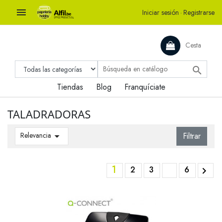

Iniciar sesión
·
Registrarse
Cesta

Tiendas
Blog
Franquíciate
TALADRADORAS
Relevancia

Filtrar
1
2
3
6
