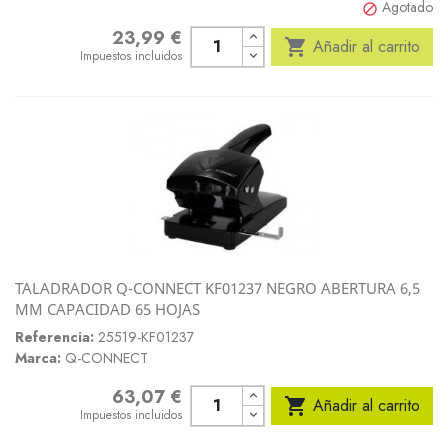
Agotado

23,99 €
Precio

Añadir al carrito
Impuestos incluidos
TALADRADOR Q-CONNECT KF01237 NEGRO ABERTURA 6,5
MM CAPACIDAD 65 HOJAS
Referencia:
25519-KF01237
Marca:
Q-CONNECT
63,07 €
Precio

Añadir al carrito
Impuestos incluidos