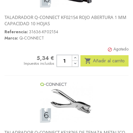
TALADRADOR Q-CONNECT KF02154 ROJO ABERTURA 1 MM
CAPACIDAD 10 HOJAS
Referencia:
31636-KF02154
Marca:
Q-CONNECT
Agotado

5,34 €
Precio

Añadir al carrito
Impuestos incluidos
TALADRADOR Q-CONNECT KF18765 DE TENAZA METALICO