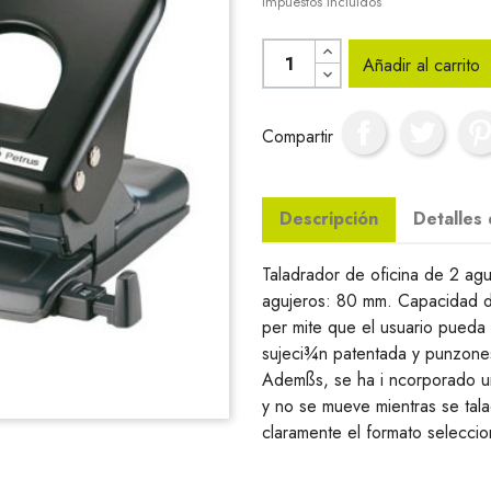
Impuestos incluidos
Añadir al carrito
Compartir
Descripción
Detalles
Taladrador de oficina de 2 agu
agujeros: 80 mm. Capacidad d
per mite que el usuario pueda
sujeci¾n patentada y punzones
Ademßs, se ha i ncorporado un
y no se mueve mientras se tal
claramente el formato selecci