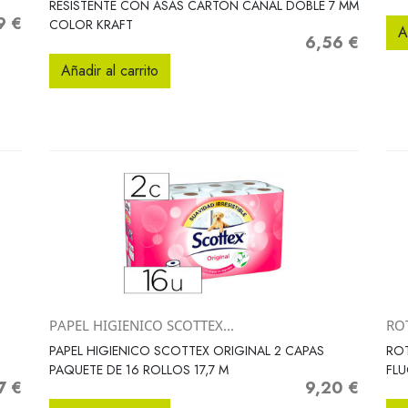
RESISTENTE CON ASAS CARTON CANAL DOBLE 7 MM
9 €
COLOR KRAFT
A
6,56 €
Precio
Añadir al carrito
PAPEL HIGIENICO SCOTTEX...
RO
Vista rápida

PAPEL HIGIENICO SCOTTEX ORIGINAL 2 CAPAS
ROT
PAQUETE DE 16 ROLLOS 17,7 M
FLU
7 €
9,20 €
o
Precio