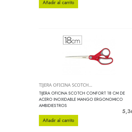
Añadir al carrito
TIJERA OFICINA SCOTCH...
Vista rápida

TIJERA OFICINA SCOTCH CONFORT 18 CM DE
ACERO INOXIDABLE MANGO ERGONOMICO
AMBIDIESTROS
5,3
Preci
Añadir al carrito