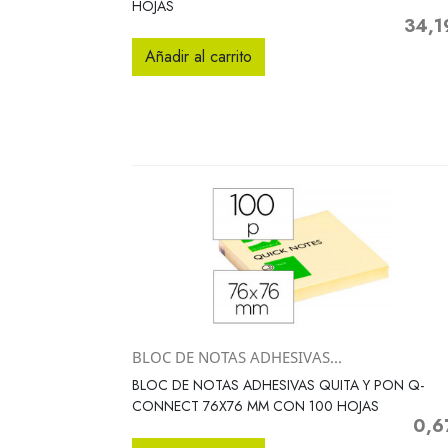
HOJAS
34,1
Precio
Añadir al carrito
BLOC DE NOTAS ADHESIVAS...
Vista rápida

BLOC DE NOTAS ADHESIVAS QUITA Y PON Q-
CONNECT 76X76 MM CON 100 HOJAS
0,6
Preci