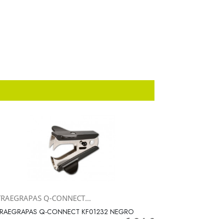
TRAEGRAPAS Q-CONNECT...
Vista rápida

TRAEGRAPAS Q-CONNECT KF01232 NEGRO