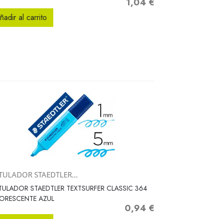
1,04 €
Precio
ñadir al carrito
TULADOR STAEDTLER...
Vista rápida

ULADOR STAEDTLER TEXTSURFER CLASSIC 364
ORESCENTE AZUL
0,94 €
Precio