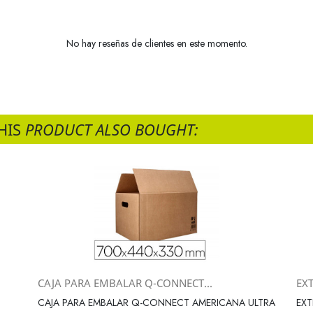
No hay reseñas de clientes en este momento.
HIS
PRODUCT ALSO BOUGHT:
CAJA PARA EMBALAR Q-CONNECT...
EX
Vista rápida

CAJA PARA EMBALAR Q-CONNECT AMERICANA ULTRA
EX