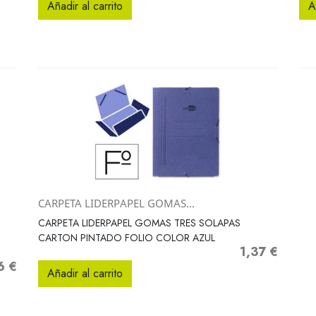
Añadir al carrito
A
CARPETA LIDERPAPEL GOMAS...
Vista rápida

CARPETA LIDERPAPEL GOMAS TRES SOLAPAS
CARTON PINTADO FOLIO COLOR AZUL
1,37 €
Precio
6 €
o
Añadir al carrito