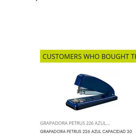
CUSTOMERS WHO BOUGHT T
GRAPADORA PETRUS 226 AZUL...
Vista rápida

GRAPADORA PETRUS 226 AZUL CAPACIDAD 30