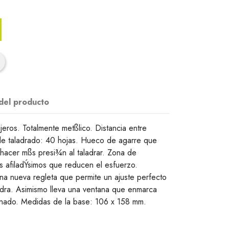
 del producto
jeros. Totalmente metßlico. Distancia entre
e taladrado: 40 hojas. Hueco de agarre que
 hacer mßs presi¾n al taladrar. Zona de
 afiladÝsimos que reducen el esfuerzo.
a nueva regleta que permite un ajuste perfecto
adra. Asimismo lleva una ventana que enmarca
onado. Medidas de la base: 106 x 158 mm.