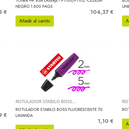
0
TONER HP 85A LASERJET P1100/P1102 -CE285A-
BOL
NEGRO 1.600 PAGS
UN
5 €
104,37 €
o
Precio
Añadir al carrito
A
ROTULADOR STABILO BOSS...
RO
Vista rápida

ROTULADOR STABILO BOSS FLUORESCENTE 70
ROT
9 €
LAVANDA
1,10 €
Precio
A