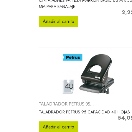
CINTA ADHESIVA TESA MARRON BASIC 66 M X 5
MM PARA EMBALAJE
2,2
Preci
Añadir al carrito
TALADRADOR PETRUS 95...
Vista rápida

TALADRADOR PETRUS 95 CAPACIDAD 40 HOJAS
54,0
Precio
Añadir al carrito