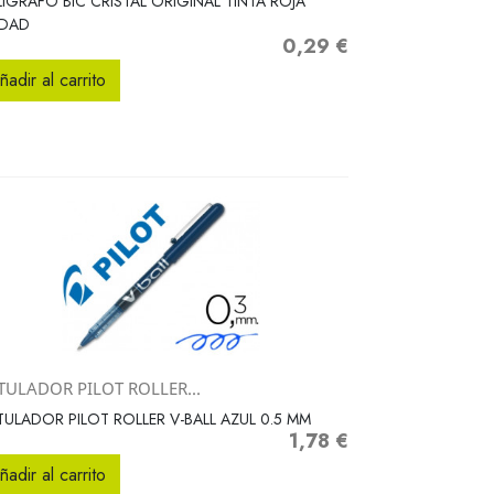
IGRAFO BIC CRISTAL ORIGINAL TINTA ROJA
IDAD
0,29 €
Precio
ñadir al carrito
TULADOR PILOT ROLLER...
Vista rápida

ULADOR PILOT ROLLER V-BALL AZUL 0.5 MM
1,78 €
Precio
ñadir al carrito