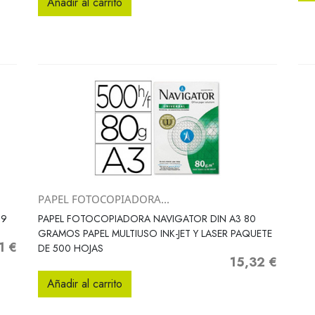
Añadir al carrito
PAPEL FOTOCOPIADORA...
Vista rápida

 9
PAPEL FOTOCOPIADORA NAVIGATOR DIN A3 80
GRAMOS PAPEL MULTIUSO INK-JET Y LASER PAQUETE
1 €
DE 500 HOJAS
15,32 €
Precio
Añadir al carrito