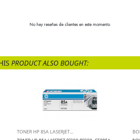
No hay reseñas de clientes en este momento.
HIS
PRODUCT ALSO BOUGHT:
TONER HP 85A LASERJET...
BOL
Vista rápida
