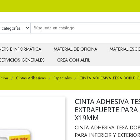
ERS E INFORMÁTICA
MATERIAL DE OFICINA
MATERIAL ESCO
SERVICIOS GENERALES
CREA CON ALFIL
icina
Cintas Adhesivas
Especiales
CINTA ADHESIVA TESA DOBLE C
CINTA ADHESIVA T
EXTRAFUERTE PARA 
X19MM
CINTA ADHESIVA TESA DO
PARA INTERIOR Y EXTERIO