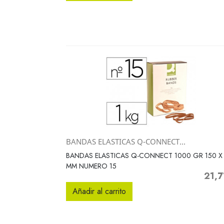
BANDAS ELASTICAS Q-CONNECT...
Vista rápida

BANDAS ELASTICAS Q-CONNECT 1000 GR 150 X
MM NUMERO 15
21,7
Precio
Añadir al carrito