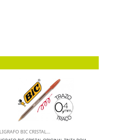
IGRAFO BIC CRISTAL...
Vista rápida
