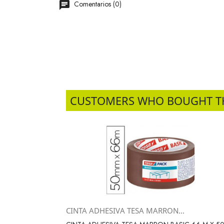
Comentarios (0)
CUSTOMERS WHO BOUGHT T
CINTA ADHESIVA TESA MARRON...
Vista rápida
