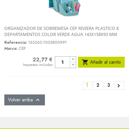
ORGANIZADOR DE SOBREMESA CEP RIVIERA PLASTICO 8
DEPARTAMENTOS COLOR VERDE AGUA 143X158X93 MM
Referencia:
163363-1005800991
Marca:
CEP
22,77 €
Precio

Añadir al carrito
Impuestos incluidos
1
2
3

Volver arriba
