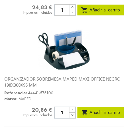
24,83 €
Precio

Añadir al carrito
Impuestos incluidos
ORGANIZADOR SOBREMESA MAPED MAXI OFFICE NEGRO
198X300X95 MM
Referencia:
44441-575100
Marca:
MAPED
20,86 €
Precio

Añadir al carrito
Impuestos incluidos