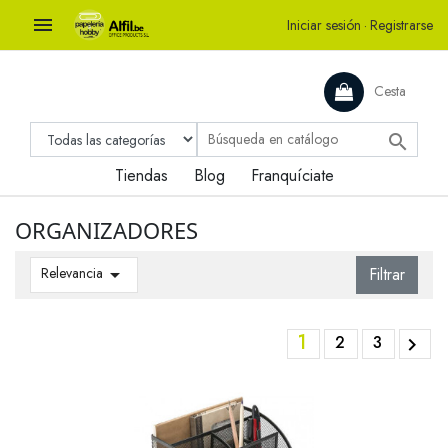

Iniciar sesión
·
Registrarse
Cesta

Tiendas
Blog
Franquíciate
ORGANIZADORES
Relevancia

Filtrar
1
2
3
