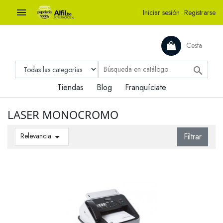

Iniciar sesión
·
Registrarse
Cesta

Tiendas
Blog
Franquíciate
LASER MONOCROMO
Relevancia

Filtrar