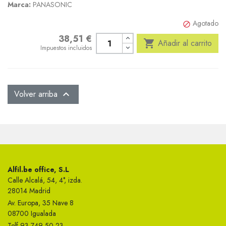
Marca:
PANASONIC
Agotado

38,51 €
Precio

Añadir al carrito
Impuestos incluidos
Volver arriba

Alfil.be office, S.L
Calle Alcalá, 54, 4°, izda.
28014 Madrid
Av. Europa, 35 Nave 8
08700 Igualada
Telf 93 749 50 23