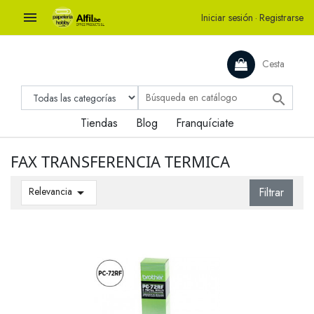

Iniciar sesión
·
Registrarse
Cesta

Tiendas
Blog
Franquíciate
FAX TRANSFERENCIA TERMICA
Relevancia

Filtrar