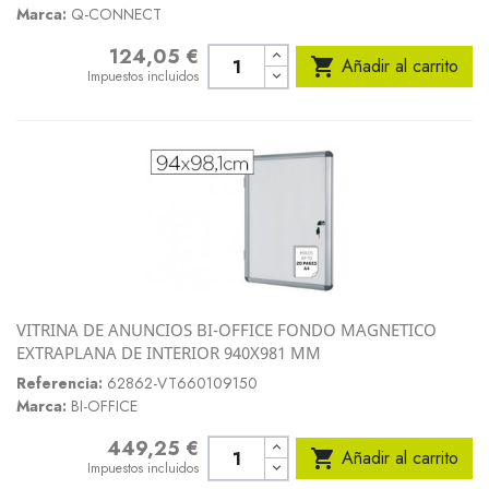
Marca:
Q-CONNECT
124,05 €
Precio

Añadir al carrito
Impuestos incluidos
VITRINA DE ANUNCIOS BI-OFFICE FONDO MAGNETICO
EXTRAPLANA DE INTERIOR 940X981 MM
Referencia:
62862-VT660109150
Marca:
BI-OFFICE
449,25 €
Precio

Añadir al carrito
Impuestos incluidos