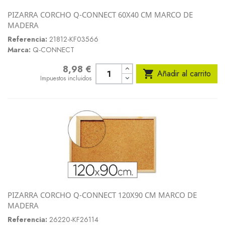
PIZARRA CORCHO Q-CONNECT 60X40 CM MARCO DE
MADERA
Referencia:
21812-KF03566
Marca:
Q-CONNECT
8,98 €
Precio

Añadir al carrito
Impuestos incluidos
PIZARRA CORCHO Q-CONNECT 120X90 CM MARCO DE
MADERA
Referencia:
26220-KF26114