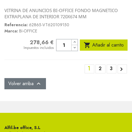
VITRINA DE ANUNCIOS BI-OFFICE FONDO MAGNETICO
EXTRAPLANA DE INTERIOR 720X674 MM
Referencia:
62865-VT620109150
Marca:
BI-OFFICE
278,66 €
Precio

Añadir al carrito
Impuestos incluidos
1
2
3

Volver arriba

Alfil.be office, S.L