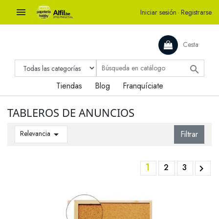

Iniciar sesión
·
Registrarse
Cesta

Tiendas
Blog
Franquíciate
TABLEROS DE ANUNCIOS
Relevancia

Filtrar
1
2
3
