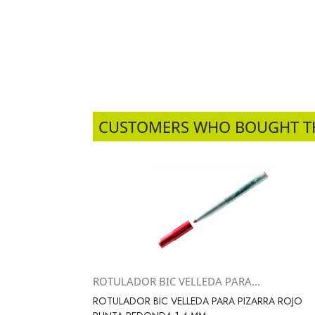
CUSTOMERS WHO BOUGHT T
ROTULADOR BIC VELLEDA PARA...
Vista rápida

ROTULADOR BIC VELLEDA PARA PIZARRA ROJO