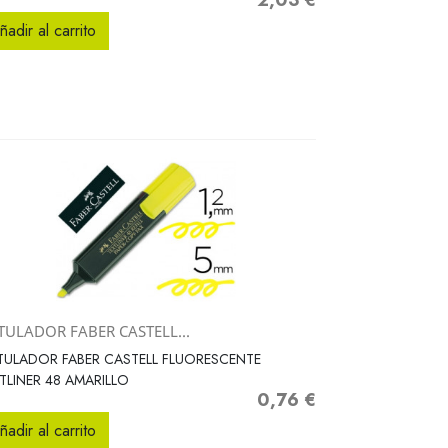
2,03 €
Precio
ñadir al carrito
TULADOR FABER CASTELL...
Vista rápida

ULADOR FABER CASTELL FLUORESCENTE
TLINER 48 AMARILLO
0,76 €
Precio
ñadir al carrito