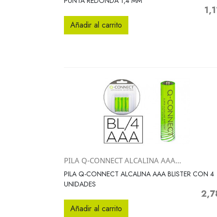
PUNTA REDONDA 1,4 MM
1,1
Prec
Añadir al carrito
PILA Q-CONNECT ALCALINA AAA...
Vista rápida

PILA Q-CONNECT ALCALINA AAA BLISTER CON 4
UNIDADES
2,7
Preci
Añadir al carrito