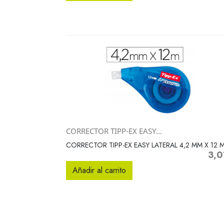
CORRECTOR TIPP-EX EASY...
Vista rápida

CORRECTOR TIPP-EX EASY LATERAL 4,2 MM X 12 
3,0
Preci
Añadir al carrito