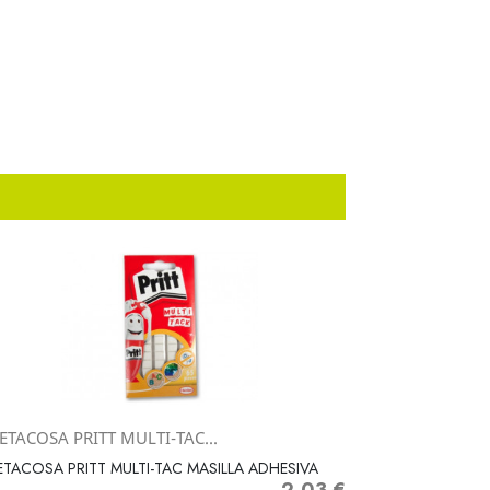
ETACOSA PRITT MULTI-TAC...
Vista rápida

ETACOSA PRITT MULTI-TAC MASILLA ADHESIVA