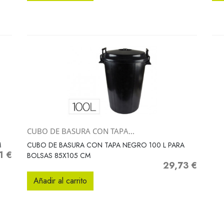
CUBO DE BASURA CON TAPA...
Vista rápida

M
CUBO DE BASURA CON TAPA NEGRO 100 L PARA
1 €
o
BOLSAS 85X105 CM
29,73 €
Precio
Añadir al carrito