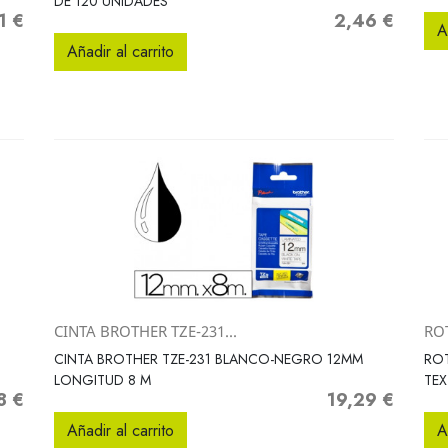
DE 120 UNIDADES
1 €
2,46 €
io
Precio
A
Añadir al carrito
CINTA BROTHER TZE-231...
RO
Vista rápida

CINTA BROTHER TZE-231 BLANCO-NEGRO 12MM
ROT
LONGITUD 8 M
TEX
8 €
19,29 €
o
Precio
Añadir al carrito
A