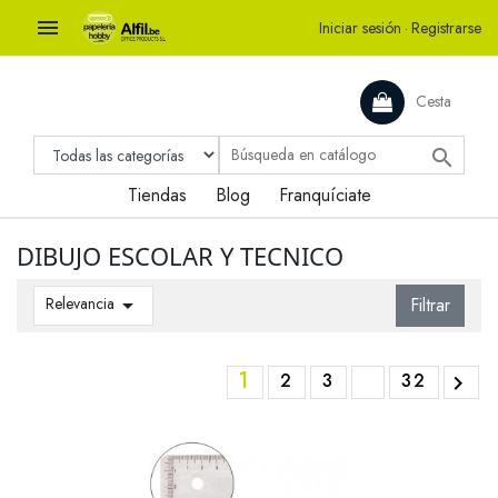

Iniciar sesión
·
Registrarse
Cesta

Tiendas
Blog
Franquíciate
DIBUJO ESCOLAR Y TECNICO
Relevancia

Filtrar
1
2
3
32
