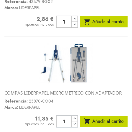
Referencia:
43379-RG02
Marca:
LIDERPAPEL
2,86 €
Precio

Añadir al carrito
Impuestos incluidos
COMPAS LIDERPAPEL MICROMETRICO CON ADAPTADOR
Referencia:
23870-CO04
Marca:
LIDERPAPEL
11,35 €
Precio

Añadir al carrito
Impuestos incluidos