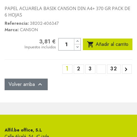
PAPEL ACUARELA BASIK CANSON DIN A4+ 370 GR PACK DE
6 HOJAS
Referencia:
38202-406347
Marca:
CANSON
3,81 €
Precio

Añadir al carrito
Impuestos incluidos
1
2
3
32

Volver arriba

Alfil.be office, S.L
Calle Alcalá, 54, 4°, izda.