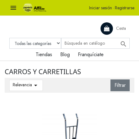

Iniciar sesión
·
Registrarse
Cesta

Tiendas
Blog
Franquíciate
CARROS Y CARRETILLAS
Relevancia

Filtrar